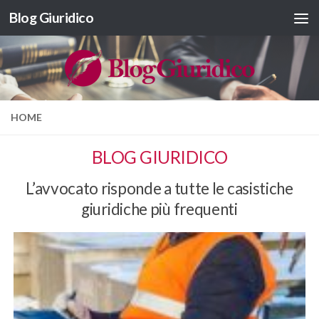
Blog Giuridico
Salta al contenuto
HOME
BLOG GIURIDICO
L’avvocato risponde a tutte le casistiche
giuridiche più frequenti