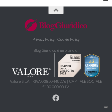
Privacy Policy
|
Cookie Policy
Blog Giuridico è un brand di
Valore S.p.A | P.IVA 03850440276 | CAPITALE SOCIALE
€100.000,00 I.V.