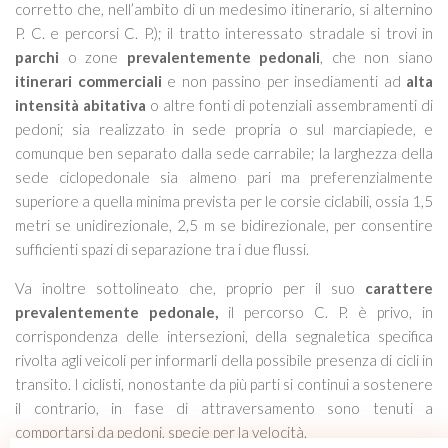
corretto che, nell’ambito di un medesimo itinerario, si alternino
P. C. e percorsi C. P.); il tratto interessato stradale si trovi in
parchi
o zone
prevalentemente pedonali
, che non siano
itinerari commerciali
e non passino per insediamenti ad
alta
intensità abitativa
o altre fonti di potenziali assembramenti di
pedoni; sia realizzato in sede propria o sul marciapiede, e
comunque ben separato dalla sede carrabile; la larghezza della
sede ciclopedonale sia almeno pari ma preferenzialmente
superiore a quella minima prevista per le corsie ciclabili, ossia 1,5
metri se unidirezionale, 2,5 m se bidirezionale, per consentire
sufficienti spazi di separazione tra i due flussi.
Va inoltre sottolineato che, proprio per il suo
carattere
prevalentemente pedonale,
il percorso C. P. è privo, in
corrispondenza delle intersezioni, della segnaletica specifica
rivolta agli veicoli per informarli della possibile presenza di cicli in
transito. I ciclisti, nonostante da più parti si continui a sostenere
il contrario, in fase di attraversamento sono tenuti a
comportarsi da pedoni, specie per la velocità.