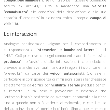
tenuto ex art.141/1 CdS a mantenere una
velocità
“commisurata”
alle condizioni della circolazione e alle sue
capacità di arrestarsi in sicurezza entro il proprio
campo di
visibilità
.
Le intersezioni
Analoghe considerazioni valgono per il comportamento in
corrispondenza di
intersezioni
e
immissioni laterali
. L’art
145/1 CdS prescrive che ogni conducente adotti “la massima
prudenza
” nell’avvicinarsi alle intersezioni, il che include di
prevedere anche eventuali manovre irregolari involontarie ma
“prevedibili” da parte dei
veicoli antagonisti.
Ciò vale in
particolare in corrispondenza di immissioni laterali fiancheggiate
strettamente da
edifici
, con
visibilità laterale
preclusa per chi
si immette. In tal caso è prevedibile e inevitabile che
l’automobilista sia costretto ad avanzare lentamente alla cieca
sino a quando non può vedere lateralmente, e che il muso
dell’auto invada parzialmente la ciclabile. Sino a quel momento