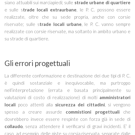
siano attuabili sui marciapiedi; sulle
strade urbane di quartiere
e sulle s
trade locali extraurbane
, le P. C. possono essere
realizzate, oltre che su sede propria, anche con corsie
riservate; sulle s
trade locali urbane
, le P. C. vanno sempre
realizzate con corsie riservate, ma soltanto in ambito urbano e
su strade di quartiere.
Gli errori progettuali
La differente conformazione e destinazione dei due tipi di P. C.
è quindi sostanziale e inequivocabile, ma purtroppo
nell’interpretazione (errata e basata principalmente su
valutazioni di costo di realizzazione) di molti
amministratori
locali
poco attenti alla
sicurezza dei cittadini
, si vengono
spesso a creare assurde
commistioni progettuali
che
dovrebbero invece essere respinte con forza già in sede di
collaudo
, senza attendere il verificarsi di gravi incidenti. E’ il
caso, ad esempio, delle piste su corsia riservata, separate dalle