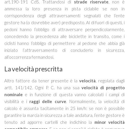
art.190-191 CdS. Trattandosi di
strade riservate
, non è
ammessa la loro presenza in pista ciclabile se non in
corrispondenza degli attraversamenti segnalati che l’ente
gestore ha (o dovrebbe aver) predisposto. Al di fuori di questi, i
pedoni hanno l’obbligo di attraversare perpendicolarmente,
concedendo la precedenza alle biciclette in transito, come i
ciclisti hanno l’obbligo di permettere al pedone che abbia già
iniziato l’attraversamento di concluderlo in sicurezza,
all’occorrenza fermandosi.
La velocità prescritta
Altro fattore da tener presente è la
velocità
, regolata dagli
artt. 141/142. Ogni P. C. ha una sua
velocità di progetto
nominale
e in funzione di questa vanno calcolati i campi di
visibilità e i
raggi delle curve
. Normalmente, la velocità di
calcolo è assunta tacitamente in 25 km/h: se non è possibile
garantire la marcia in sicurezza a tale andatura, l’ente gestore è
tenuto ad apporre cartelli che indichino la
minor velocità
compatibile ammessa
. E se non ci sono?
Il ciclista è comunque