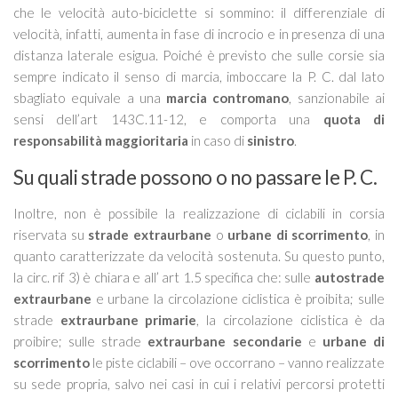
che le velocità auto-biciclette si sommino: il differenziale di
velocità, infatti, aumenta in fase di incrocio e in presenza di una
distanza laterale esigua. Poiché è previsto che sulle corsie sia
sempre indicato il senso di marcia, imboccare la P. C. dal lato
sbagliato equivale a una
marcia contromano
, sanzionabile ai
sensi dell’art 143C.11-12, e comporta una
quota di
responsabilità maggioritaria
in caso di
sinistro
.
Su quali strade possono o no passare le P. C.
Inoltre, non è possibile la realizzazione di ciclabili in corsia
riservata su
strade extraurbane
o
urbane di scorrimento
, in
quanto caratterizzate da velocità sostenuta. Su questo punto,
la circ. rif 3) è chiara e all’ art 1.5 specifica che: sulle
autostrade
extraurbane
e urbane la circolazione ciclistica è proibita; sulle
strade
extraurbane primarie
, la circolazione ciclistica è da
proibire; sulle strade
extraurbane secondarie
e
urbane di
scorrimento
le piste ciclabili – ove occorrano – vanno realizzate
su sede propria, salvo nei casi in cui i relativi percorsi protetti