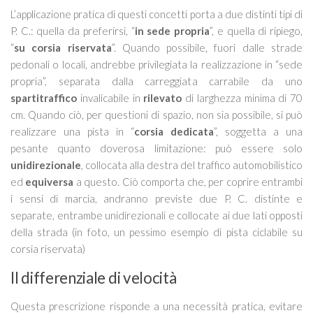
L’applicazione pratica di questi concetti porta a due distinti tipi di
P. C.: quella da preferirsi, “
in sede propria
”, e quella di ripiego,
“
su corsia riservata
”. Quando possibile, fuori dalle strade
pedonali o locali, andrebbe privilegiata la realizzazione in “sede
propria”, separata dalla carreggiata carrabile da uno
spartitraffico
invalicabile in
rilevato
di larghezza minima di 70
cm. Quando ciò, per questioni di spazio, non sia possibile, si può
realizzare una pista in “
corsia dedicata
”, soggetta a una
pesante quanto doverosa limitazione: può essere solo
unidirezionale
, collocata alla destra del traffico automobilistico
ed
equiversa
a questo. Ciò comporta che, per coprire entrambi
i sensi di marcia, andranno previste due P. C. distinte e
separate, entrambe unidirezionali e collocate ai due lati opposti
della strada (in foto, un pessimo esempio di pista ciclabile su
corsia riservata)
Il differenziale di velocità
Questa prescrizione risponde a una necessità pratica, evitare