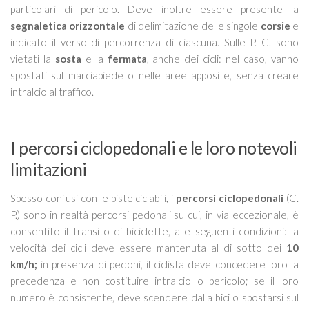
particolari di pericolo. Deve inoltre essere presente la
segnaletica orizzontale
di delimitazione delle singole
corsie
e
indicato il verso di percorrenza di ciascuna. Sulle P. C. sono
vietati la
sosta
e la
fermata
, anche dei cicli: nel caso, vanno
spostati sul marciapiede o nelle aree apposite, senza creare
intralcio al traffico.
I percorsi ciclopedonali e le loro notevoli
limitazioni
Spesso confusi con le piste ciclabili, i
percorsi ciclopedonali
(C.
P.) sono in realtà percorsi pedonali su cui, in via eccezionale, è
consentito il transito di biciclette, alle seguenti condizioni:
la
velocità dei cicli deve essere mantenuta al di sotto dei
10
km/h;
in presenza di pedoni, il ciclista deve concedere loro la
precedenza e non costituire intralcio o pericolo; se il loro
numero è consistente, deve scendere dalla bici o spostarsi sul