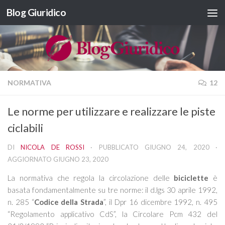
Blog Giuridico
Salta al contenuto
NORMATIVA
12
Le norme per utilizzare e realizzare le piste
ciclabili
DI
NICOLA DE ROSSI
· PUBBLICATO
GIUGNO 24, 2020
·
AGGIORNATO
GIUGNO 23, 2020
La normativa che regola la circolazione delle
biciclette
è
basata fondamentalmente su tre norme: il d.lgs 30 aprile 1992,
n. 285 “
Codice della Strada
”, il Dpr 16 dicembre 1992, n. 495
“Regolamento applicativo CdS”, la Circolare Pcm 432 del