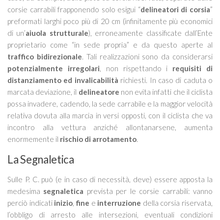
corsie carrabili frapponendo solo esigui “
delineatori di corsia
”
preformati
larghi poco più di 20 cm (infinitamente più economici
di un’
aiuola strutturale
), erroneamente classificate dall’Ente
proprietario come “in sede propria” e da questo aperte al
traffico bidirezionale
. Tali realizzazioni sono da considerarsi
potenzialmente irregolari
, non rispettando i
requisiti di
distanziamento ed invalicabilità
richiesti.
In caso di caduta o
marcata deviazione, il
delineatore
non evita infatti che il ciclista
possa invadere, cadendo, la sede carrabile e la maggior velocità
relativa dovuta alla marcia in versi opposti, con il ciclista che va
incontro alla vettura anziché allontanarsene, aumenta
enormemente il
rischio di arrotamento
.
La Segnaletica
Sulle P. C. può (e in caso di necessità, deve) essere apposta la
medesima
segnaletica
prevista per le corsie carrabili: vanno
perciò indicati
inizio
,
fine
e
interruzione
della corsia riservata,
l’obbligo di arresto alle intersezioni, eventuali condizioni