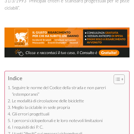
31/3/1993 “
Principali criteri e standard progettuali per le piste
ciclabili
”.
Indice
Seguire le norme del Codice della strada e non pareri
“estemporanei”
Le modalità di circolazione delle biciclette
Meglio la ciclabile in sede propria
Gli errori progettuali
I percorsi ciclopedonali e le loro notevoli limitazioni
I requisiti dei P. C.
I tanti “illeciti” sui percorsi ciclopedonali