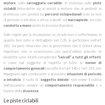
motore
, sulla
carreggiata carrabile
; in esclusiva sulle
piste
ciclabili
(interdette sia ai veicoli a motore che ai pedoni); in
promiscuo con i pedoni sui
percorsi ciclopedonali
(solo se non
di pericolo o intralcio a chi va a piedi); sul
marciapiede
, ma solo
condotta a mano
anche in assenza di pedoni.
Sulle regole per la circolazione su strada non ci soffermiamo, in
quanto ben note e dettagliate nel CdS, in particolare nell’art
182. Va però rimarcato che le prescrizioni che il ciclista deve
rispettare non si esauriscono con quest’ultimo articolo: le
biciclette sono infatti considerate
“veicoli” a tutti gli effetti
,
e come tali soggette al rispetto di tutte le
norme di
comportamento generali
raccolte tra l’art 140 e l’art 192, che
impegnano ogni conducente a prevenire
situazioni di pericolo
o intralcio
. Il ruolo di “
soggetto debole
” non esime il ciclista
dall’assumere sempre un
comportamento responsabile
e a
favore della
sicurezza
.
Le piste ciclabili