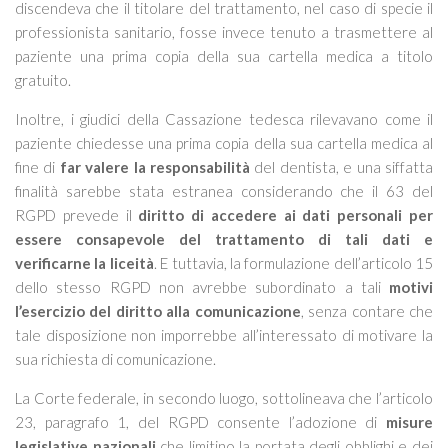
discendeva che il titolare del trattamento, nel caso di specie il
professionista sanitario, fosse invece tenuto a trasmettere al
paziente una prima copia della sua cartella medica a titolo
gratuito.
Inoltre, i giudici della Cassazione tedesca rilevavano come il
paziente chiedesse una prima copia della sua cartella medica al
fine di
far valere la responsabilità
del dentista, e una siffatta
finalità sarebbe stata estranea considerando che il 63 del
RGPD prevede il
diritto di accedere ai dati personali per
essere consapevole del trattamento di tali dati e
verificarne la liceità
. E tuttavia, la formulazione dell’articolo 15
dello stesso RGPD non avrebbe subordinato a tali
motivi
l’esercizio del diritto alla comunicazione
, senza contare che
tale disposizione non imporrebbe all’interessato di motivare la
sua richiesta di comunicazione.
La Corte federale, in secondo luogo, sottolineava che l’articolo
23, paragrafo 1, del RGPD consente l’adozione di
misure
legislative nazionali
che limitino la portata degli obblighi e dei