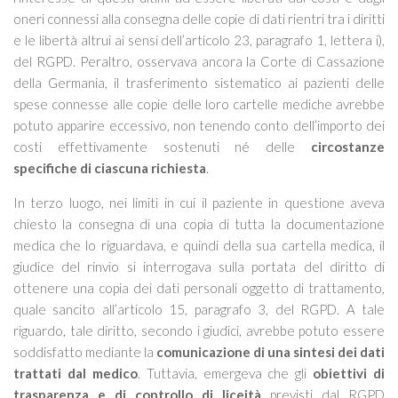
oneri connessi alla consegna delle copie di dati rientri tra i diritti
e le libertà altrui ai sensi dell’articolo 23, paragrafo 1, lettera i),
del RGPD. Peraltro, osservava ancora la Corte di Cassazione
della Germania, il trasferimento sistematico ai pazienti delle
spese connesse alle copie delle loro cartelle mediche avrebbe
potuto apparire eccessivo, non tenendo conto dell’importo dei
costi effettivamente sostenuti né delle
circostanze
specifiche di ciascuna richiesta
.
In terzo luogo, nei limiti in cui il paziente in questione aveva
chiesto la consegna di una copia di tutta la documentazione
medica che lo riguardava, e quindi della sua cartella medica, il
giudice del rinvio si interrogava sulla portata del diritto di
ottenere una copia dei dati personali oggetto di trattamento,
quale sancito all’articolo 15, paragrafo 3, del RGPD. A tale
riguardo, tale diritto, secondo i giudici, avrebbe potuto essere
soddisfatto mediante la
comunicazione di una sintesi dei dati
trattati dal medico
. Tuttavia, emergeva che gli
obiettivi di
trasparenza e di controllo di liceità
previsti dal RGPD