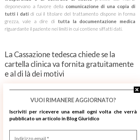
deponevano a favore della
comunicazione di una copia di
tutti i dati
di cui il titolare del trattamento dispone in forma
grezza, vale a dire di
tutta la documentazione medica
riguardante il paziente nei limiti in cui contiene siffatti dati.
La Cassazione tedesca chiede se la
cartella clinica va fornita gratuitamente
e al di là dei motivi
Riassumendo, dunque, con la sua prima questione il giudice del
rinvio chiedeva, in sostanza, se l’articolo 12, paragrafo 5, e
VUOI RIMANERE AGGIORNATO?
l’articolo 15, paragrafi 1 e 3, del RGPD dovessero essere
interpretati nel senso che l’obbligo di fornire all’interessato, a
Iscriviti per ricevere
una email ogni volta che verrà
titolo gratuito, una prima copia dei suoi dati personali oggetto di
pubblicato un articolo in Blog Giuridico
trattamento
gravasse sul titolare del trattamento
, anche
qualora tale richiesta fosse motivata da uno scopo estraneo a
Indirizzo
email
quelli di cui al considerando 63, prima frase, di tale regolamento.