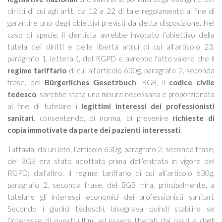
diritti di cui agli artt. da 12 a 22 di tale regolamento al fine di
garantire uno degli obiettivi previsti da detta disposizione. Nel
caso di specie, il dentista avrebbe invocato l’obiettivo della
tutela dei diritti e delle libertà altrui di cui all’articolo 23,
paragrafo 1, lettera i), del RGPD e avrebbe fatto valere che il
regime tariffario
di cui all’articolo 630g, paragrafo 2, seconda
frase, del
Bürgerliches Gesetzbuch
, BGB, il
codice civile
tedesco
, sarebbe stata una misura necessaria e proporzionata
al fine di tutelare i
legittimi interessi dei professionisti
sanitari
, consentendo, di norma, di prevenire
richieste di
copia immotivate da parte dei pazienti interessati
.
Tuttavia, da un lato, l’articolo 630g, paragrafo 2, seconda frase,
del BGB era stato adottato prima dell’entrata in vigore del
RGPD; dall’altro, il regime tariffario di cui all’articolo 630g,
paragrafo 2, seconda frase, del BGB mira, principalmente, a
tutelare gli interessi economici dei professionisti sanitari.
Secondo i giudici tedeschi, bisognava quindi stabilire se
l’interesse di questi ultimi ad essere liberati dai costi e dagli