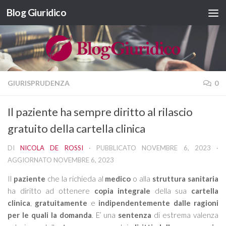
Blog Giuridico
Salta al contenuto
GIURISPRUDENZA
0
Il paziente ha sempre diritto al rilascio
gratuito della cartella clinica
DI
NICOLA DE ROSSI
· PUBBLICATO
NOVEMBRE 6, 2023
·
AGGIORNATO
NOVEMBRE 6, 2023
Il
paziente
che la richieda al
medico
o alla
struttura sanitaria
ha diritto ad ottenere
copia integrale
della sua
cartella
clinica
,
gratuitamente
e
indipendentemente dalle ragioni
per le quali la domanda
. E’ una
sentenza
di estrema valenza