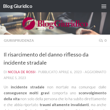
Blog Giuridico
Salta al contenuto
GIURISPRUDENZA
0
Il risarcimento del danno riflesso da
incidente stradale
DI
NICOLA DE ROSSI
· PUBBLICATO
APRILE 6, 2023
· AGGIORNATO
APRILE 5, 2023
Un
incidente stradale
non mortale ma comunque dalle
conseguenze molti gravi
comporta uno
sconvolgimento
della vita
non solo della persona che lo ha subito direttamente
e che abbia riportato
traumi altamente invalidanti
, ma anche