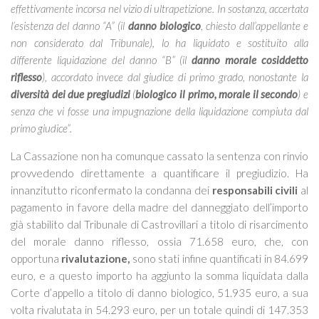
effettivamente incorsa nel vizio di ultrapetizione. In sostanza, accertata
l’esistenza del danno “A” (il
danno biologico
, chiesto dall’appellante e
non considerato dal Tribunale), lo ha liquidato e sostituito alla
differente liquidazione del danno “B” (il
danno morale cosiddetto
riflesso
), accordato invece dal giudice di primo grado, nonostante la
diversità dei due pregiudizi
(
biologico il primo, morale il secondo
) e
senza che vi fosse una impugnazione della liquidazione compiuta dal
primo giudice”.
La Cassazione non ha comunque cassato la sentenza con rinvio
provvedendo direttamente a quantificare il pregiudizio. Ha
innanzitutto riconfermato la condanna dei
responsabili civili
al
pagamento in favore della madre del danneggiato dell’importo
già stabilito dal Tribunale di Castrovillari a titolo di risarcimento
del morale danno riflesso, ossia 71.658 euro, che, con
opportuna
rivalutazione,
sono stati infine quantificati in 84.699
euro, e a questo importo ha aggiunto la somma liquidata dalla
Corte d’appello a titolo di danno biologico, 51.935 euro, a sua
volta rivalutata in 54.293 euro, per un totale quindi di 147.353