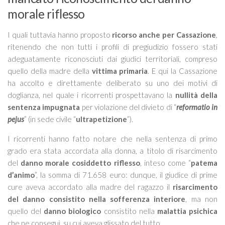
morale riflesso
I quali tuttavia hanno proposto
ricorso anche per Cassazione
,
ritenendo che non tutti i profili di pregiudizio fossero stati
adeguatamente riconosciuti dai giudici territoriali, compreso
quello della madre della
vittima primaria
. E qui la Cassazione
ha accolto e direttamente deliberato su uno dei motivi di
doglianza, nel quale i ricorrenti prospettavano la
nullità della
sentenza impugnata
per violazione del divieto di “
reformatio in
pejus
” (in sede civile “
ultrapetizione
”).
I ricorrenti hanno fatto notare che nella sentenza di primo
grado era stata accordata alla donna, a titolo di risarcimento
del
danno morale cosiddetto riflesso
, inteso come “
patema
d’animo
”, la somma di 71.658 euro: dunque, il giudice di prime
cure aveva accordato alla madre del ragazzo il
risarcimento
del danno consistito nella sofferenza interiore
, ma non
quello del
danno biologico
consistito nella
malattia psichica
che ne conseguì, su cui aveva glissato del tutto.