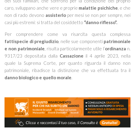
dei suoi familiari, che soffrono per la condizione del proprio
caro, sviluppano anche vere e proprie
malattie psichiche
, e che
non di rado devono
assisterlo
per mesi se non per sempre, nei
casi più estremi: si tratta del cosiddetto
“danno riflesso”.
Per comprendere come va risarcita questa complessa
fattispecie di pregiudizio
, nelle sue componenti
patrimoniale
e non patrimoniale
, risulta particolarmente utile l’
ordinanza
n.
9317/23 depositata dalla
Cassazione
il 4 aprile 2023, nella
quale la Suprema Corte, per quanto riguarda il danno non
patrimoniale, ribadisce la distinzione che va effettuata tra il
danno biologico e quello morale
.