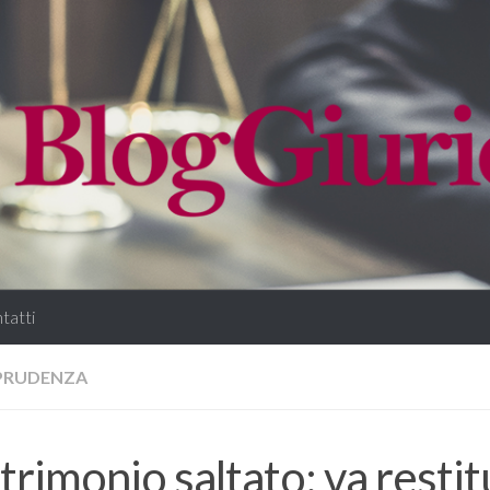
tatti
SPRUDENZA
rimonio saltato: va restitu