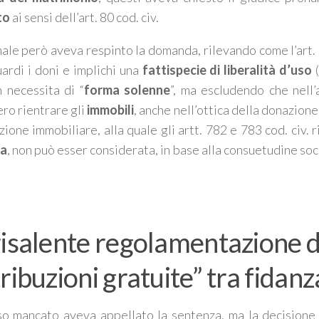
to
ai sensi dell’art. 80 cod. civ.
unale però aveva respinto la domanda, rilevando come l’art.
guardi i doni e implichi una
fattispecie di liberalità d’uso
(
 necessita di “
forma solenne
”, ma escludendo che nell
ro rientrare gli
immobili
, anche nell’ottica della donazione 
zione immobiliare, alla quale gli artt. 782 e 783 cod. civ.
ca
, non può esser considerata, in base alla consuetudine soc
risalente regolamentazione d
tribuzioni gratuite” tra fidanz
o mancato aveva appellato la sentenza, ma la decisione 