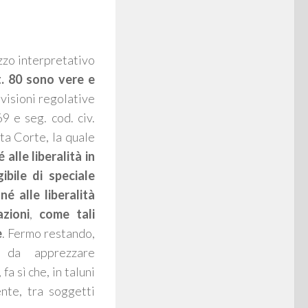
izzo interpretativo
rt. 80 sono vere e
visioni regolative
9 e seg. cod. civ.
ta Corte, la quale
alle liberalità in
ibile di speciale
,
né alle liberalità
zioni
,
come tali
e
. Fermo restando,
 da apprezzare
a sì che, in taluni
ente, tra soggetti