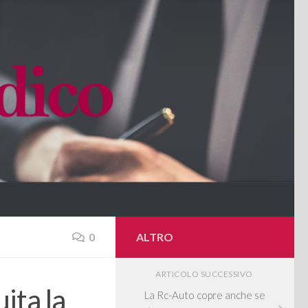
0
ALTRO
ARTICOLO SUCCESSIVO
ita la
La Rc-Auto copre anche se