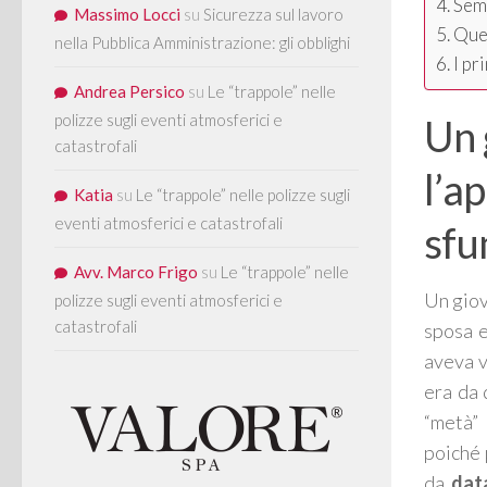
Semp
Massimo Locci
su
Sicurezza sul lavoro
Quel
nella Pubblica Amministrazione: gli obblighi
I pr
Andrea Persico
su
Le “trappole” nelle
polizze sugli eventi atmosferici e
Un 
catastrofali
l’a
Katia
su
Le “trappole” nelle polizze sugli
eventi atmosferici e catastrofali
sfu
Avv. Marco Frigo
su
Le “trappole” nelle
Un giov
polizze sugli eventi atmosferici e
catastrofali
sposa e
aveva 
era da 
“metà” 
poiché 
da
dat