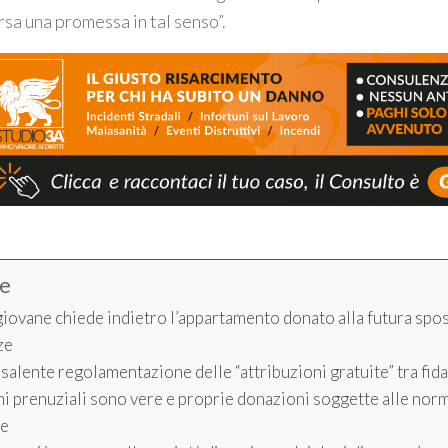
rsa una promessa in tal senso
”.
ce
iovane chiede indietro l’appartamento donato alla futura spos
ze
isalente regolamentazione delle “attribuzioni gratuite” tra fid
ni prenuziali sono vere e proprie donazioni soggette alle nor
le