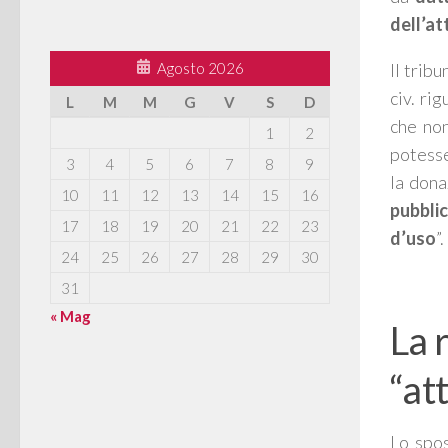
dell’at
Agosto 2026
Il trib
civ. ri
L
M
M
G
V
S
D
che non
1
2
potesse
3
4
5
6
7
8
9
la dona
10
11
12
13
14
15
16
pubbli
17
18
19
20
21
22
23
d’uso
”.
24
25
26
27
28
29
30
31
« Mag
La 
“at
Lo spos