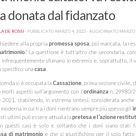
a donata dal fidanzato
A DE ROSSI
· PUBBLICATO
MARZO 4, 2022
· AGGIORNATO
MARZO 
chiedere alla propria
promessa sposa
, poi mancata, la re
matrimonio
? La questione è tutt’altro che secondaria, co
 infrequentemente sfumano in extremis e, soprattutto, il v
o specifico: una
casa
.
icenda si è occupata la
Cassazione
, prima sezione civile, 
o molti aspetti sull’argomento con l’
ordinanza
n. 29980/21
 2021, stabilendo, in estrema sintesi, considerata anche 
 moderna in cui tra i doni rientrano sempre più spesso gli
i
sti ultimi può essere attuata la
pretesa e l’azione restitu
in questi casi è solo e soltanto che i doni siano stati f
sa di matrimonio
e che si giustifichino per il solo fatto