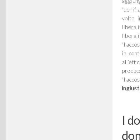
aggiun
“doni”,
volta 
liberal
liberal
“l’accos
in cont
all’eff
produce
“l’acc
ingiust
I d
don