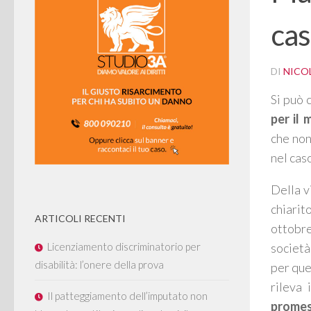
cas
DI
NICOL
Si può 
per il 
che non
nel cas
Della v
chiarit
ARTICOLI RECENTI
ottobre
Licenziamento discriminatorio per
società
disabilità: l’onere della prova
per que
rileva 
Il patteggiamento dell’imputato non
promes