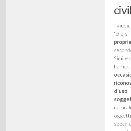
civi
I giudi
“
che si
propri
secondo
Simile 
ha rico
occasi
ricono
d’uso
soggett
natur
oggetti
specifi