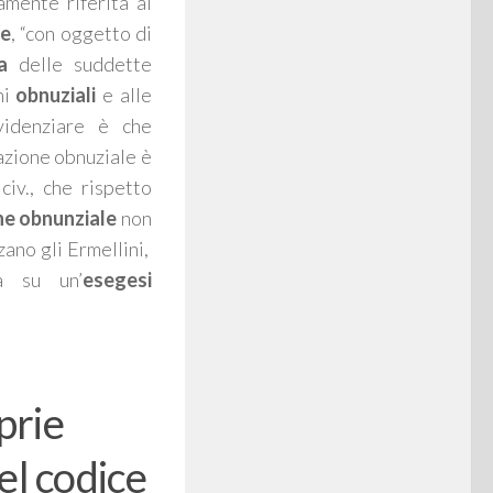
mente riferita ai
le
, “
con oggetto di
a
delle suddette
ni
obnuziali
e alle
videnziare è che
onazione obnuziale è
civ., che rispetto
e obnunziale
non
zano gli Ermellini,
sa su un’
esegesi
prie
el codice