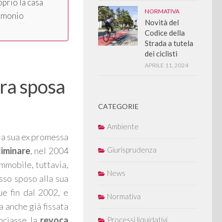
oprio la casa
NORMATIVA
rimonio
Novità del
Codice della
Strada a tutela
dei ciclisti
APRILE 11, 2024
ura sposa
CATEGORIE
Ambiente
la sua ex promessa
Giurisprudenza
liminare
, nel 2004
’immobile, tuttavia,
News
so sposo alla sua
e fin dal 2002, e
Normativa
 anche già fissata
unciasse la
revoca
Processi liquidativi