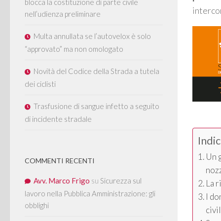
blocca la costituzione di parte civile
interco
nell’udienza preliminare
Multa annullata se l’autovelox è solo
“approvato” ma non omologato
Novità del Codice della Strada a tutela
dei ciclisti
Trasfusione di sangue infetto a seguito
di incidente stradale
Indi
Un g
COMMENTI RECENTI
noz
Avv. Marco Frigo
su
Sicurezza sul
La r
lavoro nella Pubblica Amministrazione: gli
I do
obblighi
civi