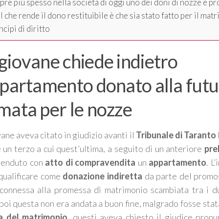
re più spesso nella società di oggi uno dei doni di nozze è pr
 che rende il dono restituibile è che sia stato fatto per il mat
incipi di diritto
giovane chiede indietro
ppartamento donato alla fut
mata per le nozze
ane aveva citato in giudizio avanti il
Tribunale di Taranto
 un terzo a cui quest’ultima, a seguito di un anteriore
pre
venduto con
atto di compravendita
un
appartamento
. L
qualificare come
donazione indiretta
da parte del promos
connessa alla promessa di matrimonio scambiata tra i du
poi questa non era andata a buon fine, malgrado fosse stata
a del matrimonio
, questi aveva chiesto il giudice pron