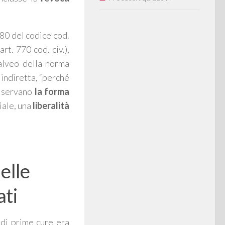
 80 del codice cod.
art. 770 cod. civ.),
’alveo della norma
indiretta, “
perché
 riservano
la forma
iale, una
liberalità
elle
ati
di prime cure era