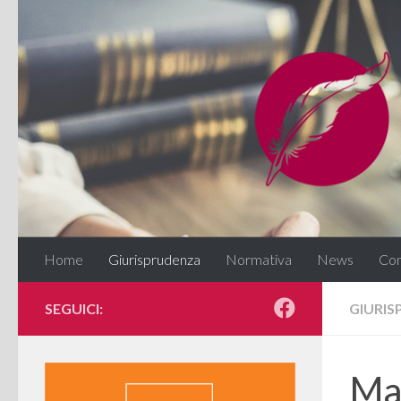
Salta al contenuto
Home
Giurisprudenza
Normativa
News
Con
SEGUICI:
GIURI
Mat