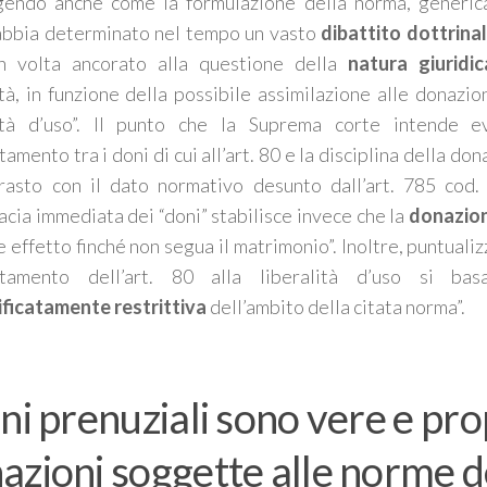
gendo anche come la formulazione della norma, generica
 abbia determinato nel tempo un vasto
dibattito dottrina
in volta ancorato alla questione della
natura giuridic
ità, in funzione della possibile assimilazione alle donazio
ità d’uso”.
Il punto che la Suprema corte intende e
tamento tra i doni di cui all’art. 80 e la disciplina della d
rasto con il dato normativo desunto dall’art. 785 cod. 
icacia immediata dei “doni” stabilisce invece che la
donazion
 effetto finché non segua il matrimonio”.
Inoltre, puntualiz
ostamento dell’art. 80 alla liberalità d’uso si ba
ificatamente restrittiva
dell’ambito della citata norma
”.
oni prenuziali sono vere e pro
azioni soggette alle norme d