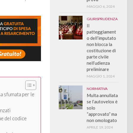
MAGGIO 6, 2024
GIURISPRUDENZA
Il
patteggiament
o dell’imputato
non blocca la
costituzione di
parte civile
nell’udienza
preliminare
MAGGIO 1, 2024
NORMATIVA
a sfumata per le
Multa annullata
se l’autovelox è
solo
anzati
“approvato” ma
me del codice
non omologato
APRILE 19, 2024