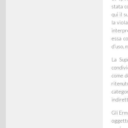
stata c
qui il 
la viol
interpr
essa co
d’uso, 
La Sup
condivi
come de
ritenut
categori
indiret
Gli Erm
oggetto