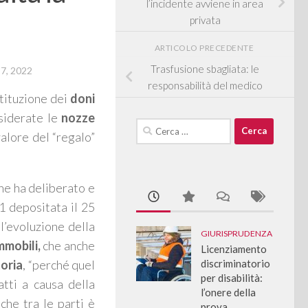
l’incidente avviene in area
privata
ARTICOLO PRECEDENTE
Trasfusione sbagliata: le
7, 2022
responsabilità del medico
stituzione dei
doni
nsiderate le
nozze
Ricerca
alore del “regalo”
per:
che ha deliberato e
 depositata il 25
l’evoluzione della
GIURISPRUDENZA
mmobili,
che anche
Licenziamento
toria
, “
perché quel
discriminatorio
per disabilità:
atti a causa della
l’onere della
 che tra le parti è
prova