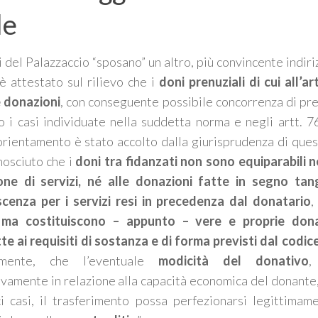
le
ci del Palazzaccio “sposano” un altro, più convincente indir
 è attestato sul rilievo che i
doni prenuziali di cui all’a
e donazioni
, con conseguente possibile concorrenza di pre
 i casi individuate nella suddetta norma e negli artt. 76
orientamento è stato accolto dalla giurisprudenza di ques
nosciuto che i
doni tra fidanzati non sono equiparabili né 
one di servizi, né alle donazioni fatte in segno tang
scenza per i servizi resi in precedenza dal donatario
,
ma costituiscono – appunto – vere e proprie dona
e ai requisiti di sostanza e di forma previsti dal codic
almente, che l’eventuale
modicità del donativo
,
vamente in relazione alla capacità economica del donante, f
ci casi, il trasferimento possa perfezionarsi legittimam