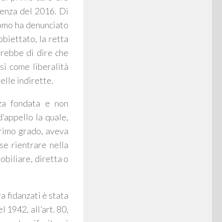
enza del 2016. Di
uomo ha denunciato
obiettato, la retta
rrebbe di dire che
si come liberalità
elle indirette.
za fondata e non
’appello la quale,
primo grado, aveva
se rientrare nella
mobiliare, diretta o
ra fidanzati è stata
l 1942, all’art. 80,