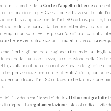
onfermata anche dalla
Corte d’appello di Lecce
con sent
suo ulteriore ricorso per Cassazione attraverso il quale l’
azione e falsa applicazione dell’art. 80 cod. civ. poiché, ha 
etazione di tale norma, dal tenore letterale ampio, impo
ntempla non solo i veri e propri “doni” tra fidanzati, inte
ma anche le eventuali donazioni immobiliari, ivi comprese qu
rema Corte gli ha dato ragione ritenendo la doglian
dendo, nella sua assolutezza, la conclusione della Corte d
tto, avallando il percorso motivazionale del giudice di 
o che, per associazione con le liberalità d’uso, non potes
a dei doni di cui all’art. 80 cod. civ. anche la donazione im
ta.
ellini ricordano che “la sorte” delle
attribuzioni gratuite
t
 di un’apposita
regolamentazione
solo col codice civile de