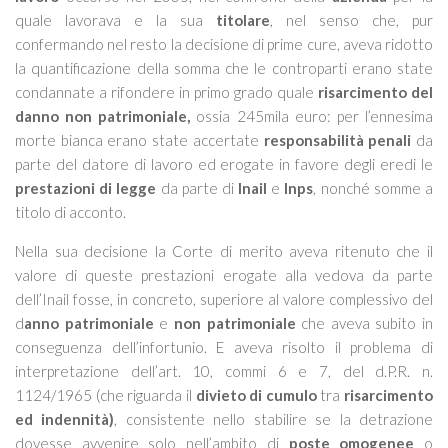
quale lavorava e la sua
titolare
, nel senso che, pur
confermando nel resto la decisione di prime cure, aveva ridotto
la quantificazione della somma che le controparti erano state
condannate a rifondere in primo grado quale
risarcimento del
danno non patrimoniale,
ossia 245mila euro: per l’ennesima
morte bianca erano state accertate
responsabilità penali
da
parte del datore di lavoro ed erogate in favore degli eredi le
prestazioni di legge
da parte di
Inail
e
Inps
, nonché somme a
titolo di acconto.
Nella sua decisione la Corte di merito aveva ritenuto che il
valore di queste prestazioni erogate alla vedova da parte
dell’Inail fosse, in concreto, superiore al valore complessivo del
d
anno patrimoniale
e
non patrimoniale
che aveva subito in
conseguenza dell’infortunio. E aveva risolto il problema di
interpretazione dell’art. 10, commi 6 e 7, del d.P.R. n.
1124/1965 (che riguarda il
divieto di cumulo
tra
risarcimento
ed indennità)
, consistente nello stabilire se la detrazione
dovesse avvenire solo nell’ambito di
poste omogenee
o