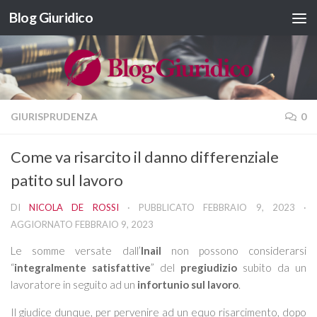
Blog Giuridico
Salta al contenuto
GIURISPRUDENZA
0
Come va risarcito il danno differenziale
patito sul lavoro
DI
NICOLA DE ROSSI
· PUBBLICATO
FEBBRAIO 9, 2023
·
AGGIORNATO
FEBBRAIO 9, 2023
Le somme versate dall’
Inail
non possono considerarsi
“
integralmente satisfattive
” del
pregiudizio
subito da un
lavoratore in seguito ad un
infortunio sul lavoro
.
Il giudice dunque, per pervenire ad un equo risarcimento, dopo