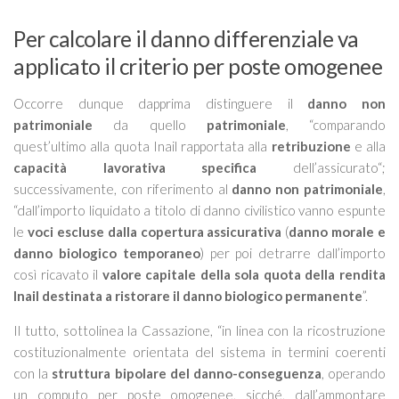
Per calcolare il danno differenziale va
applicato il criterio per poste omogenee
Occorre dunque dapprima distinguere il
danno non
patrimoniale
da quello
patrimoniale
, “
comparando
quest’ultimo alla quota Inail rapportata alla
retribuzione
e alla
capacità lavorativa
specifica
dell’assicurato
“;
successivamente, con riferimento al
danno non patrimoniale
,
“
dall’importo liquidato a titolo di danno civilistico vanno espunte
le
voci escluse dalla copertura assicurativa
(
danno morale e
danno biologico temporaneo
) per poi detrarre dall’importo
così ricavato il
valore capitale della sola quota della rendita
Inail destinata a ristorare il danno biologico permanente
”.
Il tutto, sottolinea la Cassazione, “
in linea con la ricostruzione
costituzionalmente orientata del sistema in termini coerenti
con la
struttura bipolare del danno-conseguenza
, operando
un computo per poste omogenee, sicché, dall’ammontare