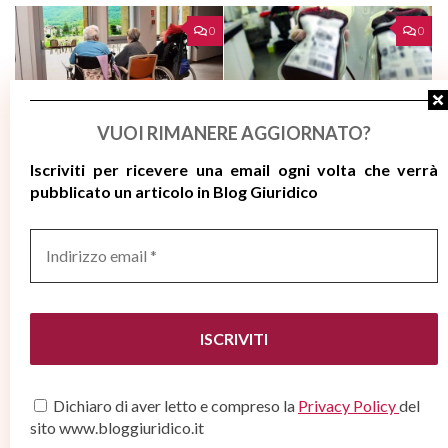
0
0
La casa di cura è
Il rifiuto di sottoporsi a
VUOI RIMANERE AGGIORNATO?
responsabile dei danni
un’emotrasfusione per
Iscriviti per ricevere
una email ogni volta che verrà
causati ai propri pazienti
motivi religiosi non può
pubblicato un articolo in Blog Giuridico
incidere sul risarcimento
APRILE 28, 2023
dovuto
Indirizzo
MARZO 2, 2020
email
*
Dichiaro di aver letto e compreso la
Privacy Policy
del
sito www.bloggiuridico.it