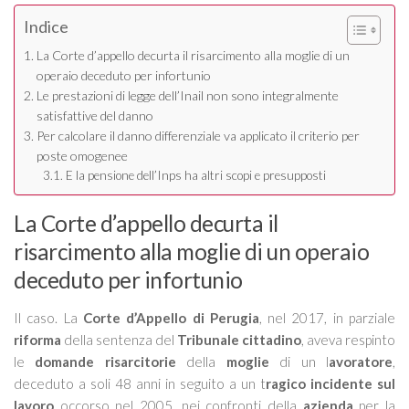
Indice
La Corte d’appello decurta il risarcimento alla moglie di un
operaio deceduto per infortunio
Le prestazioni di legge dell’Inail non sono integralmente
satisfattive del danno
Per calcolare il danno differenziale va applicato il criterio per
poste omogenee
E la pensione dell’Inps ha altri scopi e presupposti
La Corte d’appello decurta il
risarcimento alla moglie di un operaio
deceduto per infortunio
Il caso.
La
Corte d’Appello di Perugia
, nel 2017, in parziale
riforma
della sentenza del
Tribunale cittadino
, aveva respinto
le
domande risarcitorie
della
moglie
di un l
avoratore
,
deceduto a soli 48 anni in seguito a un t
ragico incidente sul
lavoro
occorso nel 2005, nei confronti della
azienda
per la