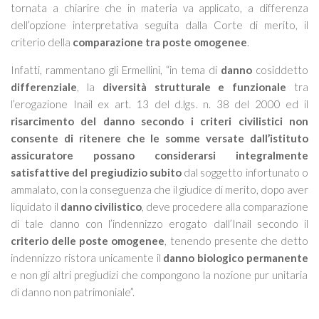
tornata a chiarire che in materia va applicato, a differenza
dell’opzione interpretativa seguita dalla Corte di merito, il
criterio della
comparazione tra poste omogenee
.
Infatti, rammentano gli Ermellini, “
in tema di
danno
cosiddetto
differenziale
, la
diversità strutturale e funzionale
tra
l’erogazione Inail ex art. 13 del d.lgs. n. 38 del 2000 ed il
risarcimento del danno secondo i criteri civilistici
non
consente di ritenere che le somme versate dall’istituto
assicuratore possano considerarsi integralmente
satisfattive del pregiudizio subito
dal soggetto infortunato o
ammalato, con la conseguenza che il giudice di merito, dopo aver
liquidato il
danno civilistico
, deve procedere alla comparazione
di tale danno con l’indennizzo erogato dall’Inail secondo il
criterio delle poste omogenee
, tenendo presente che detto
indennizzo ristora unicamente il
danno biologico permanente
e non gli altri pregiudizi che compongono la nozione pur unitaria
di danno non patrimoniale
”.