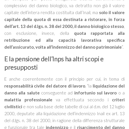
complessivo del danno biologico, va detratto non già il valore
capitale dell’intera rendita costituita dall’Inail, ma
solo il valore
capitale della quota di essa destinata a ristorare, in forza
dell’art. 13 del d.lgs. n. 38 del 2000, il danno biologico stesso
,
con esclusione, invece, della
quota rapportata alla
retribuzione ed alla capacità lavorativa specifica
dell’assicurato, volta all’indennizzo del danno patrimoniale
”.
E la pensione dell’Inps ha altri scopi e
presupposti
E anche coerentemente con il principio per cui, in tema di
responsabilità civile del datore di lavoro
, “
la
liquidazione del
danno alla salute
conseguente ad
infortunio sul lavoro
o a
malattia professionale
va effettuata secondo i
criteri
civilistici
e non sulla base delle tabelle di cui al d.m. del 12 luglio
2000, deputate alla liquidazione dell’indennizzo Inail ex art. 13
del d.lgs. n. 38 del 2000, in ragione della differenza strutturale
e funzionale tra tale
indennizzo
e il
risarcimento del danno