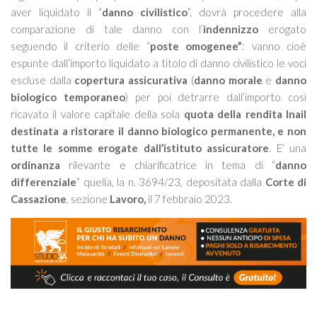
aver liquidato il “
danno civilistico
”, dovrà procedere alla
comparazione di tale danno con l’
indennizzo
erogato
seguendo il criterio delle “
poste omogenee”
: vanno cioè
espunte dall’importo liquidato a titolo di danno civilistico le voci
escluse dalla
copertura assicurativa
(
danno morale
e
danno
biologico temporaneo
) per poi detrarre dall’importo così
ricavato il valore capitale della sola
quota della rendita Inail
destinata a ristorare il danno biologico permanente, e non
tutte le somme erogate dall’istituto assicuratore
. E’ una
ordinanza
rilevante e chiarificatrice in tema di “
danno
differenziale
” quella, la n. 3694/23, depositata dalla
Corte di
Cassazione
, sezione
Lavoro,
il 7 febbraio 2023.