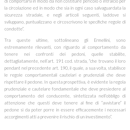
di comportarsi in modo da non costituire pericolo o intralcio per
la circolazione ed in modo che sia in ogni caso salvaguardata la
sicurezza stradale, e negli articoli seguenti, laddove si
sviluppano, puntualizzano e circoscrivono le specifiche regole di
condotte”
.
Tra queste ultime, sottolineano gli Ermellini, sono
estremamente rilevanti, con riguardo al comportamento da
tenere nei confronti dei pedoni, quelle stabilite,
dettagliatamente, nell’art. 191 cod. strada, “
che trovano il loro
pendant nel precedente art. 190, il quale, a sua volta, stabilisce
le
regole comportamentali
cautelari e prudenziali che deve
rispettare il pedone. In questa prospettiva, è evidente la regola
prudenziale e cautelare fondamentale che deve presiedere al
comportamento del conducente, sintetizzata nell’
obbligo di
attenzione
che questi deve tenere al fine di “avvistare” il
pedone sì da poter porre in essere efficacemente i necessari
accorgimenti atti a prevenire il rischio di un investimento
”.