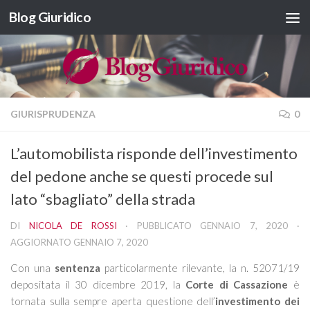
Blog Giuridico
Salta al contenuto
GIURISPRUDENZA
0
L’automobilista risponde dell’investimento
del pedone anche se questi procede sul
lato “sbagliato” della strada
DI
NICOLA DE ROSSI
· PUBBLICATO
GENNAIO 7, 2020
·
AGGIORNATO
GENNAIO 7, 2020
Con una
sentenza
particolarmente rilevante, la n. 52071/19
depositata il 30 dicembre 2019, la
Corte di Cassazione
è
tornata sulla sempre aperta questione dell’
investimento dei