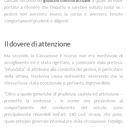
causale secondo un
giudizio controfattuale
, il quale avrebbe
portato a ritenere che l’impatto si sarebbe evitato (solo) se i
pedoni non avessero invaso la corsia e avessero tenuto
comportamenti prudenti e diligenti.
Il dovere di attenzione
Ma secondo la Cassazione il ricorso non era meritevole di
accoglimento ed è stato rigettato, a cominciare dalla pretesa,
“
infondata
”, di attribuire alla condotta dei pedoni, in particolare
della vittima, l’esclusiva causa dell’evento, asserendo che la
stessa fosse stata eccezionale e, pertanto, imprevedibile.
“
Oltre a quelle generiche di
prudenza
,
cautela
ed
attenzione
–
premette la sentenza -, l
e norme che presiedono al
comportamento del conducente del veicolo, sono
principalmente rinvenibili nell’art. 140 cod. strada, che pone,
quale principio generale informatore della circolazione, l’obbligo