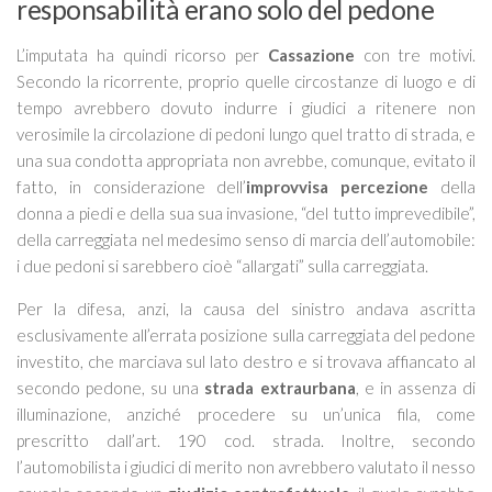
responsabilità erano solo del pedone
L’imputata ha quindi ricorso per
Cassazione
con tre motivi.
Secondo la ricorrente, proprio quelle circostanze di luogo e di
tempo avrebbero dovuto indurre i giudici a ritenere non
verosimile la circolazione di pedoni lungo quel tratto di strada, e
una sua condotta appropriata non avrebbe, comunque, evitato il
fatto, in considerazione dell’
improvvisa percezione
della
donna a piedi e della sua sua invasione, “del tutto imprevedibile”,
della carreggiata nel medesimo senso di marcia dell’automobile:
i due pedoni si sarebbero cioè “allargati” sulla carreggiata.
Per la difesa, anzi, la causa del sinistro andava ascritta
esclusivamente all’errata posizione sulla carreggiata del pedone
investito, che marciava sul lato destro e si trovava affiancato al
secondo pedone, su una
strada extraurbana
, e in assenza di
illuminazione, anziché procedere su un’unica fila, come
prescritto dall’art. 190 cod. strada. Inoltre, secondo
l’automobilista i giudici di merito non avrebbero valutato il nesso