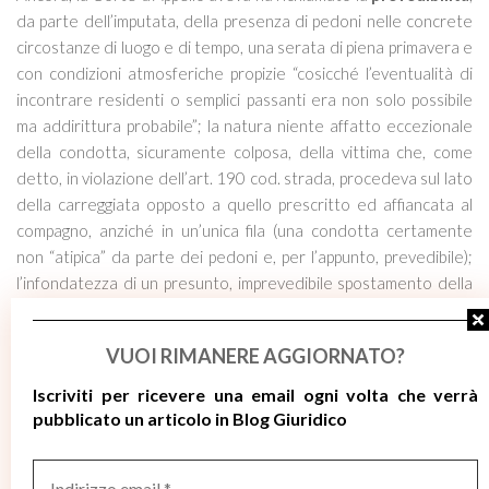
da parte dell’imputata, della presenza di pedoni nelle concrete
circostanze di luogo e di tempo, una serata di piena primavera e
con condizioni atmosferiche propizie “
cosicché l’eventualità di
incontrare residenti o semplici passanti era non solo possibile
ma addirittura probabile
”; la natura niente affatto eccezionale
della condotta, sicuramente colposa, della vittima che, come
detto, in violazione dell’art. 190 cod. strada, procedeva sul lato
della carreggiata opposto a quello prescritto ed affiancata al
compagno, anziché in un’unica fila (una condotta certamente
non “atipica” da parte dei pedoni e, per l’appunto, prevedibile);
l’infondatezza di un presunto, imprevedibile spostamento della
vittima verso il centro della carreggiata, “
smentito dalle parole
dell’altro pedone e in vero non riscontrato neppure nelle
VUOI RIMANERE AGGIORNATO?
dichiarazioni rese dall’imputata
“.
Iscriviti per ricevere
una email ogni volta che verrà
La Corte di merito aveva concluso asserendo che tutte le
pubblicato un articolo in Blog Giuridico
dichiarazioni delle persone coinvolte avevano dato conto di
“
una percezione di tutti i protagonisti dell’avvicinamento della
Indirizzo
vettura
–
ciò che esclude un evento assolutamente
email