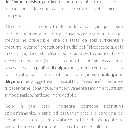
dell’evento lesivo
, penalmente non rilevante per escludere la
responsabilità del conducente, ai sensi dell’art. 41, comma 1,
cod. pen.
“
Occorre che la condotta del pedone configuri, per i suoi
caratteri, una vera e propria
causa eccezionale
, atipica, non
prevista né prevedibile, che sia stata da sola sufficiente a
produrre l’evento”
proseguono i giudici del Palazzaccio:
questa
circostanza, però, si configura solo laddove il conducente del
veicolo investitore (nella cui condotta non sia ovviamente
ravvisabile alcun
profilo di colpa
, vuoi generica vuoi specifica) si
sia trovato, per motivi estranei ad ogni suo
obbligo di
diligenza
, nella oggettiva impossibilità di “avvistare” il pedone e
di osservarne, comunque, tempestivamente i movimenti, attuati
in modo rapido, inatteso, imprevedibile.
“Solo in tale caso l’incidente potrebbe ricondursi,
eziologicamente
, proprio ed esclusivamente alla condotta del
pedone, avulsa totalmente dalla condotta del conducente ed
operante in assoluta autonomia rispetto a quest’ultima
“.