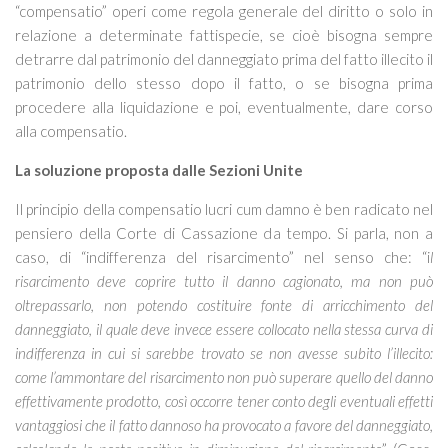
“compensatio” operi come regola generale del diritto o solo in
relazione a determinate fattispecie, se cioè bisogna sempre
detrarre dal patrimonio del danneggiato prima del fatto illecito il
patrimonio dello stesso dopo il fatto, o se bisogna prima
procedere alla liquidazione e poi, eventualmente, dare corso
alla compensatio.
La soluzione proposta dalle Sezioni Unite
Il principio della compensatio lucri cum damno è ben radicato nel
pensiero della Corte di Cassazione da tempo. Si parla, non a
caso, di “indifferenza del risarcimento” nel senso che: “i
l
risarcimento deve coprire tutto il danno cagionato, ma non può
oltrepassarlo, non potendo costituire fonte di arricchimento del
danneggiato, il quale deve invece essere collocato nella stessa curva di
indifferenza in cui si sarebbe trovato se non avesse subito l’illecito:
come l’ammontare del risarcimento non può superare quello del danno
effettivamente prodotto, così occorre tener conto degli eventuali effetti
vantaggiosi che il fatto dannoso ha provocato a favore del danneggiato,