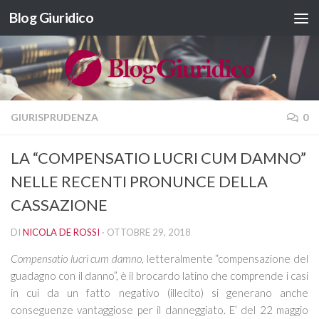
Blog Giuridico
Salta al contenuto
GIURISPRUDENZA
0
LA “COMPENSATIO LUCRI CUM DAMNO”
NELLE RECENTI PRONUNCE DELLA
CASSAZIONE
DI
NICOLA DE ROSSI
·
OTTOBRE 29, 2018
Compensatio lucri cum damno
, letteralmente “compensazione del
guadagno con il danno”, è il brocardo latino che comprende i casi
in cui da un fatto negativo (illecito) si generano anche
conseguenze vantaggiose per il danneggiato. E’ del 22 maggio