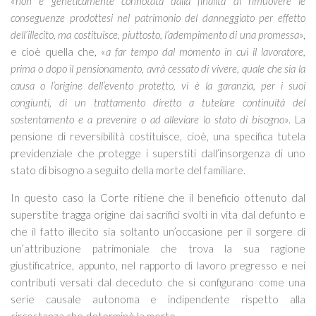
«
non è geneticamente connotata dalla finalità di rimuovere le
conseguenze prodottesi nel patrimonio del danneggiato per effetto
dell’illecito, ma costituisce, piuttosto, l’adempimento di una promessa
»,
e cioè quella che, «
a far tempo dal momento in cui il lavoratore,
prima o dopo il pensionamento, avrà cessato di vivere, quale che sia la
causa o l’origine dell’evento protetto, vi è la garanzia, per i suoi
congiunti, di un trattamento diretto a tutelare continuità del
sostentamento e a prevenire o ad alleviare lo stato di bisogno
». La
pensione di reversibilità costituisce, cioè, una specifica tutela
previdenziale che protegge i superstiti dall’insorgenza di uno
stato di bisogno a seguito della morte del familiare.
In questo caso la Corte ritiene che il beneficio ottenuto dal
superstite tragga origine dai sacrifici svolti in vita dal defunto e
che il fatto illecito sia soltanto un’occasione per il sorgere di
un’attribuzione patrimoniale che trova la sua ragione
giustificatrice, appunto, nel rapporto di lavoro pregresso e nei
contributi versati dal deceduto che si configurano come una
serie causale autonoma e indipendente rispetto alla