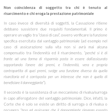
Non coincidenza di soggetto tra chi è tenuto al
risarcimento e chi eroga la prestazione patrimoniale
In caso invece di diversità di soggetti, la Cassazione ritiene
debbano sussistere due requisiti fondamentali. Il primo è
operare un vaglio tra “classi di casi”, ovvero verificare la funzione
specifica esercitata dal vantaggio patrimoniale (ad esempio nel
caso di assicurazione sulla vita non si avrà mai alcuna
compensatio tra l’indennità ed il risarcimento,
“perché si è di
fronte ad una forma di risparmio posta in essere dall’assicurato
sopportando l’onere dei premi, e l’indennità, vera e propria
contropartita di quei premi, svolge una funzione diversa da quella
risarcitoria ed è corrisposta per un interesse che non è quello di
beneficiare il danneggiante
”).
Il secondo è la sussistenza di un meccanismo di rivalsa/surroga
in capo all’erogatore del vantaggio patrimoniale. Dice, infatti, la
Corte che è solo se esiste un diritto di surroga o di rivalsa o
recupero
“teso ad assicurare che il danneggiante rimanga esposto