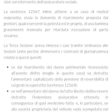
cioè con intervento dell’assicuratore sociale.
La sentenza 12567, infine, attiene a un caso di
medical
malpractice
, ossia la domanda di risarcimento proposta dai
genitori, quali esercenti la potestà ed in proprio, di una bambina
gravemente lesionata per ritardata esecuzione di parto
cesareo.
La Terza Sezione aveva rimesso i casi tramite ordinanza alle
Sezioni Unite perché dirimessero i contrasti di giurisprudenza
relativi a questi quesiti:
se dal risarcimento del danno patrimoniale riconosciuto
all’avente diritto (moglie in questo caso) va detratto
l’ammontare capitalizzato della pensione di reversibilità di
cui gode la superstite (sentenza 12564);
se nell’ammontare del danno da fatto illecito debba essere
detratto l’indennizzo assicurativo ottenuto in
conseguenza di quel medesimo fatto e, in particolare, se
alla società proprietaria del velivolo vada scomputato nel