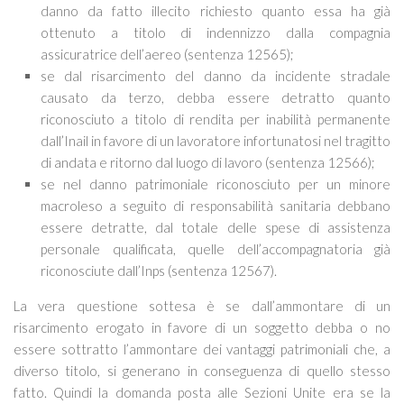
danno da fatto illecito richiesto quanto essa ha già
ottenuto a titolo di indennizzo dalla compagnia
assicuratrice dell’aereo (sentenza 12565);
se dal risarcimento del danno da incidente stradale
causato da terzo, debba essere detratto quanto
riconosciuto a titolo di rendita per inabilità permanente
dall’Inail in favore di un lavoratore infortunatosi nel tragitto
di andata e ritorno dal luogo di lavoro (sentenza 12566);
se nel danno patrimoniale riconosciuto per un minore
macroleso a seguito di responsabilità sanitaria debbano
essere detratte, dal totale delle spese di assistenza
personale qualificata, quelle dell’accompagnatoria già
riconosciute dall’Inps (sentenza 12567).
La vera questione sottesa è se dall’ammontare di un
risarcimento erogato in favore di un soggetto debba o no
essere sottratto l’ammontare dei vantaggi patrimoniali che, a
diverso titolo, si generano in conseguenza di quello stesso
fatto. Quindi la domanda posta alle Sezioni Unite era se la