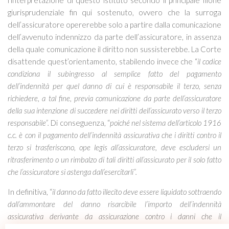
l’interpretazione di questo istituto secondo il principale filone
giurisprudenziale fin qui sostenuto, ovvero che la surroga
dell’assicuratore opererebbe solo a partire dalla comunicazione
dell’avvenuto indennizzo da parte dell’assicuratore, in assenza
della quale comunicazione il diritto non sussisterebbe. La Corte
disattende quest’orientamento, stabilendo invece che “
il codice
condiziona il subingresso al semplice fatto del pagamento
dell’indennità per quel danno di cui è responsabile il terzo, senza
richiedere, a tal fine, previa comunicazione da parte dell’assicuratore
della sua intenzione di succedere nei diritti dell’assicurato verso il terzo
responsabile”.
Di conseguenza, “
poiché nel sistema dell’articolo 1916
c.c. è con il pagamento dell’indennità assicurativa che i diritti contro il
terzo si trasferiscono, ope legis all’assicuratore, deve escludersi un
ritrasferimento o un rimbalzo di tali diritti all’assicurato per il solo fatto
che l’assicuratore si astenga dall’esercitarli”.
In definitiva, “
il danno da fatto illecito deve essere liquidato sottraendo
dall’ammontare del danno risarcibile l’importo dell’indennità
assicurativa derivante da assicurazione contro i danni che il
danneggiato-assicurato abbia riscosso in conseguenza di quel fatto
“. Il