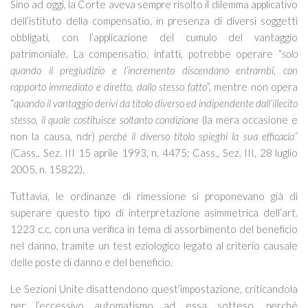
Sino ad oggi, la Corte aveva sempre risolto il dilemma applicativo
dell’istituto della compensatio, in presenza di diversi soggetti
obbligati, con l’applicazione del cumulo del vantaggio
patrimoniale. La compensatio, infatti, potrebbe operare “
solo
quando il pregiudizio e l’incremento discendano entrambi, con
rapporto immediato e diretto, dallo stesso fatto
”, mentre non opera
“
quando il vantaggio derivi da titolo diverso ed indipendente dall’illecito
stesso, il quale costituisce soltanto condizione
(la mera occasione e
non la causa, ndr)
perché il diverso titolo spieghi la sua efficacia”
(
Cass., Sez. III 15 aprile 1993, n. 4475; Cass., Sez. III, 28 luglio
2005, n. 15822).
Tuttavia, le ordinanze di rimessione si proponevano già di
superare questo tipo di interpretazione asimmetrica dell’art.
1223 c.c. con una verifica in tema di assorbimento del beneficio
nel danno, tramite un test eziologico legato al criterio causale
delle poste di danno e del beneficio.
Le Sezioni Unite disattendono quest’impostazione, criticandola
per l’eccessivo automatismo ad essa sotteso, perché