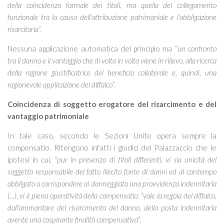
della coincidenza formale dei titoli, ma quella del collegamento
funzionale tra la causa dell’attribuzione patrimoniale e l’obbligazione
risarcitoria”.
Nessuna applicazione automatica del principio ma “
un confronto
tra il danno e il vantaggio che di volta in volta viene in rilievo, alla ricerca
della ragione giustificatrice del beneficio collaterale e, quindi, una
ragionevole applicazione del diffalco
”.
Coincidenza di soggetto erogatore del risarcimento e del
vantaggio patrimoniale
In tale caso, secondo le Sezioni Unite opera sempre la
compensatio. Ritengono infatti i giudici del Palazzaccio che le
ipotesi in cui,
“pur in presenza di titoli differenti, vi sia unicità del
soggetto responsabile del fatto illecito fonte di danni ed al contempo
obbligato a corrispondere al danneggiato una provvidenza indennitaria
(…), vi è piena operatività della compensatio: “vale la regola del diffalco,
dall’ammontare del risarcimento del danno, della posta indennitaria
avente una cospirante finalità compensativa
”.