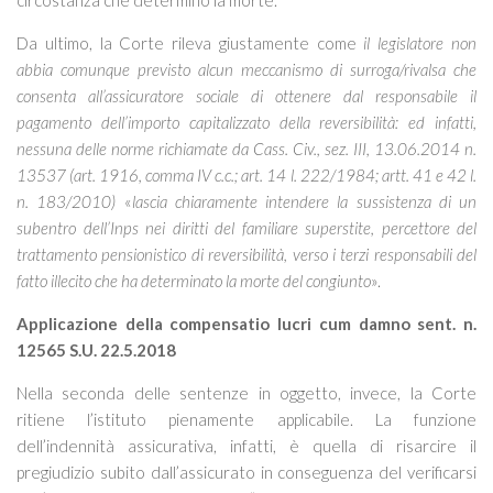
circostanza che determinò la morte.
Da ultimo, la Corte rileva giustamente come
il legislatore non
abbia comunque previsto alcun meccanismo di surroga/rivalsa che
consenta all’assicuratore sociale di ottenere dal responsabile il
pagamento dell’importo capitalizzato della reversibilità: ed infatti,
nessuna delle norme richiamate da Cass. Civ., sez. III, 13.06.2014 n.
13537 (art. 1916, comma IV c.c.; art. 14 l. 222/1984; artt. 41 e 42 l.
n. 183/2010)
«
lascia chiaramente intendere la sussistenza di un
subentro dell’Inps nei diritti del familiare superstite, percettore del
trattamento pensionistico di reversibilità, verso i terzi responsabili del
fatto illecito che ha determinato la morte del congiunto
».
Applicazione della compensatio lucri cum damno sent. n.
12565 S.U. 22.5.2018
Nella seconda delle sentenze in oggetto, invece, la Corte
ritiene l’istituto pienamente applicabile. La funzione
dell’indennità assicurativa, infatti, è quella di risarcire il
pregiudizio subito dall’assicurato in conseguenza del verificarsi