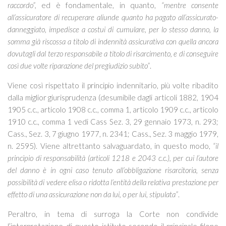
raccordo”,
ed è fondamentale, in quanto,
“mentre consente
all’assicuratore di recuperare aliunde quanto ha pagato all’assicurato-
danneggiato, impedisce a costui di cumulare, per lo stesso danno, la
somma già riscossa a titolo di indennità assicurativa con quella ancora
dovutagli dal terzo responsabile a titolo di risarcimento, e di conseguire
così due volte riparazione del pregiudizio subito”
.
Viene così rispettato il principio indennitario, più volte ribadito
dalla miglior giurisprudenza (desumibile dagli articoli 1882, 1904
1905 c.c., articolo 1908 c.c., comma 1, articolo 1909 c.c., articolo
1910 c.c., comma 1 vedi Cass Sez. 3, 29 gennaio 1973, n. 293;
Cass., Sez. 3, 7 giugno 1977, n. 2341; Cass., Sez. 3 maggio 1979,
n. 2595). Viene altrettanto salvaguardato, in questo modo,
“il
principio di responsabilità (articoli 1218 e 2043 c.c.), per cui l’autore
del danno è in ogni caso tenuto all’obbligazione risarcitoria, senza
possibilità di vedere elisa o ridotta l’entità della relativa prestazione per
effetto di una assicurazione non da lui, o per lui, stipulata”
.
Peraltro, in tema di surroga la Corte non condivide