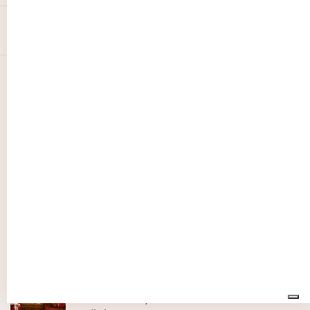
ARTICOLO PRECEDENTE
IL CANE E’ ANCHE UNA “BELLA” RESPONSABILITA’
Ricerca
per:
GIURISPRUDENZA
Licenziamento discriminatorio per disabilità:
l’onere della prova
MAGGIO 6, 2024
GIURISPRUDENZA
Il patteggiamento dell’imputato non blocca la
costituzione di parte civile nell’udienza