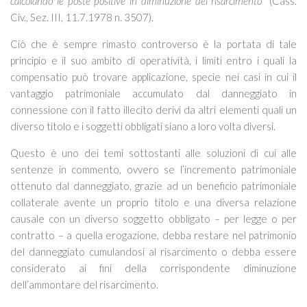
calcolando le poste positive in diminuzione del risarcimento
” (Cass.
Civ., Sez. III, 11.7.1978 n. 3507).
Ciò che è sempre rimasto controverso è la portata di tale
principio e il suo ambito di operatività, i limiti entro i quali la
compensatio può trovare applicazione, specie nei casi in cui il
vantaggio patrimoniale accumulato dal danneggiato in
connessione con il fatto illecito derivi da altri elementi quali un
diverso titolo e i soggetti obbligati siano a loro volta diversi.
Questo è uno dei temi sottostanti alle soluzioni di cui alle
sentenze in commento, ovvero se l’incremento patrimoniale
ottenuto dal danneggiato, grazie ad un beneficio patrimoniale
collaterale avente un proprio titolo e una diversa relazione
causale con un diverso soggetto obbligato – per legge o per
contratto – a quella erogazione, debba restare nel patrimonio
del danneggiato cumulandosi al risarcimento o debba essere
considerato ai fini della corrispondente diminuzione
dell’ammontare del risarcimento.