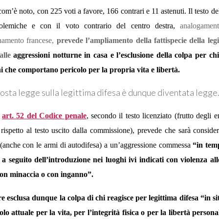
com’è noto, con 225 voti a favore, 166 contrari e 11 astenuti. Il testo de
olemiche e con il voto contrario del centro destra,
analogament
inamento francese,
prevede l’ampliamento della fattispecie della legi
 alle
aggressioni notturne in casa e l’esclusione della colpa per chi
ni che comportano pericolo per la propria vita e libertà.
osta legge sulla legittima difesa è dunque diventata legge
o
art. 52 del Codice penale
, secondo il testo licenziato (frutto degli
 rispetto al testo uscito dalla commissione), prevede che sarà consider
 (anche con le armi di autodifesa) a un’aggressione commessa
“
in tem
 a seguito dell’introduzione nei luoghi ivi indicati con violenza all
on minaccia o con inganno”
.
e esclusa dunque la colpa di chi reagisce per legittima difesa “
in s
lo attuale per la vita, per l’integrità fisica o per la libertà persona