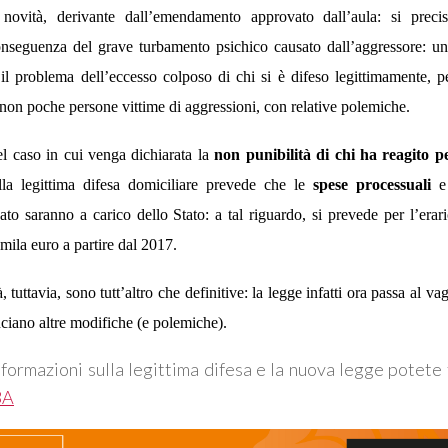
a novità, derivante dall’emendamento approvato dall’aula: si prec
nseguenza del grave turbamento psichico causato dall’aggressore: u
il problema dell’eccesso colposo di chi si è difeso legittimamente, pe
non poche persone vittime di aggressioni, con relative polemiche.
el caso in cui venga dichiarata la
non punibilità di chi ha reagito pe
lla legittima difesa domiciliare prevede che le
spese processuali
e 
ato saranno a carico dello Stato: a tal riguardo, si prevede per l’erar
mila euro a partire dal 2017.
, tuttavia, sono tutt’altro che definitive: la legge infatti ora passa al v
ciano altre modifiche (e polemiche).
nformazioni sulla legittima difesa e la nuova legge potete 
3A