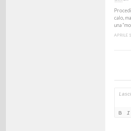
Procedi
calo, ma
una “mo
APRILE 1