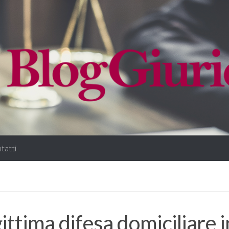
tatti
ittima difesa domiciliare in