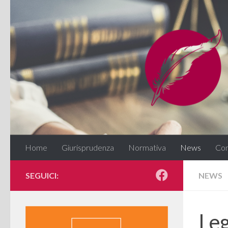
Salta al contenuto
Home
Giurisprudenza
Normativa
News
Con
SEGUICI:
NEWS
Leg