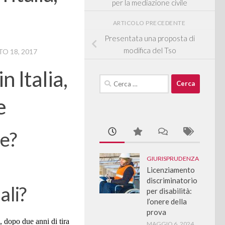
per la mediazione civile
ARTICOLO PRECEDENTE
Presentata una proposta di
modifica del Tso
O 18, 2017
n Italia,
Ricerca
per:
e
re?
GIURISPRUDENZA
Licenziamento
discriminatorio
ali?
per disabilità:
l’onere della
prova
 dopo due anni di tira
MAGGIO 6, 2024