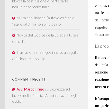
blocca la costituzione di parte civile
e molla, 
nell’udienza preliminare
tra le p
Multa annullata se l’autovelox è solo
dall’ord
“approvato” ma non omologato
rispetto
situazio
Novità del Codice della Strada a tutela
dei ciclisti
La prop
Trasfusione di sangue infetto a seguito
Il
nuov
di incidente stradale
dall’aula
reazione
COMMENTI RECENTI
reazione
ovvero c
Avv. Marco Frigo
su
Sicurezza sul
lavoro nella Pubblica Amministrazione: gli
E’ sempr
obblighi
un perico