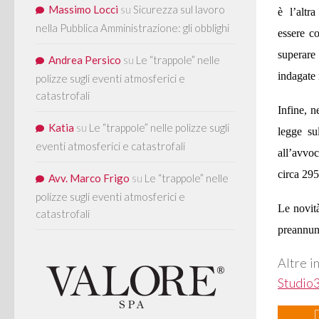
Massimo Locci
su
Sicurezza sul lavoro
è l’altr
nella Pubblica Amministrazione: gli obblighi
essere
co
superare 
Andrea Persico
su
Le “trappole” nelle
indagate 
polizze sugli eventi atmosferici e
catastrofali
Infine, n
Katia
su
Le “trappole” nelle polizze sugli
legge su
eventi atmosferici e catastrofali
all’avvoc
circa 295
Avv. Marco Frigo
su
Le “trappole” nelle
polizze sugli eventi atmosferici e
Le novità
catastrofali
preannun
Altre i
Studio