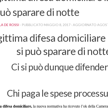
può sparare di notte
A DE ROSSI
· PUBBLICATO
MAGGIO 8, 2017
· AGGIORNATO
AGOST
ittima difesa domiciliare i
si può sparare di nott
Ci si può dunque difende
Chi paga le spese processu
a difesa
domiciliare,
la nuova normativa ha ricevuto l’ok della Camera,