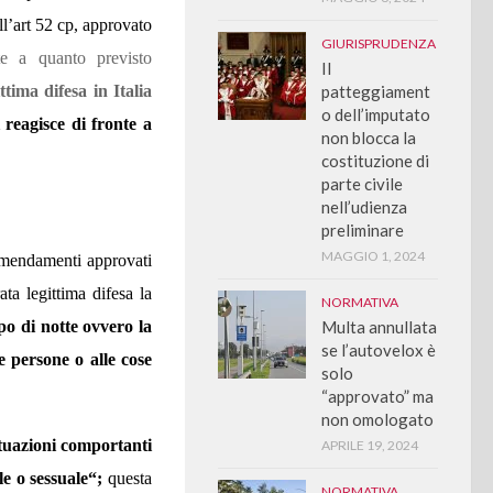
ll’art 52 cp, approvato
GIURISPRUDENZA
e a quanto previsto
Il
ttima difesa in Italia
patteggiament
o dell’imputato
 reagisce di fronte a
non blocca la
costituzione di
parte civile
.
nell’udienza
preliminare
MAGGIO 1, 2024
 emendamenti approvati
ata legittima difesa la
NORMATIVA
po di notte ovvero la
Multa annullata
se l’autovelox è
e persone o alle cose
solo
“approvato” ma
non omologato
ituazioni comportanti
APRILE 19, 2024
le o sessuale
“;
questa
NORMATIVA