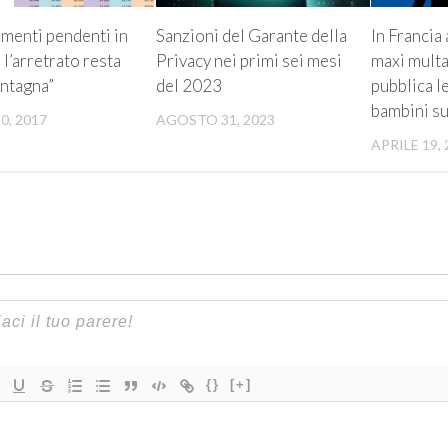
menti pendenti in
Sanzioni del Garante della
In Francia 
 l’arretrato resta
Privacy nei primi sei mesi
maxi multa
ntagna”
del 2023
pubblica le
bambini su
0, 2017
AGOSTO 31, 2023
APRILE 19, 
{}
[+]