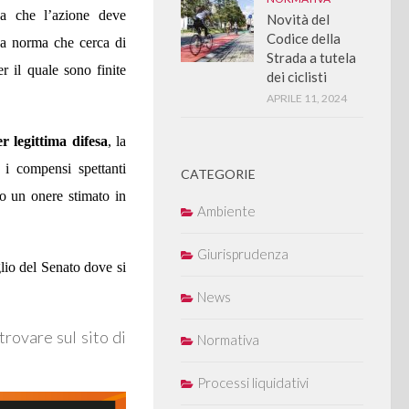
isa che l’azione deve
Novità del
Codice della
na norma che cerca di
Strada a tutela
r il quale sono finite
dei ciclisti
APRILE 11, 2024
r legittima difesa
, la
i compensi spettanti
CATEGORIE
io un onere stimato in
Ambiente
Giurisprudenza
aglio del Senato dove si
News
trovare sul sito di
Normativa
Processi liquidativi