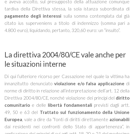
e aveva accolto, sul presupposto della attuazione comunque
tardiva della Direttiva stessa, la sola istanza subordinata di
pagamento degli interessi
sulla somma contemplata dal già
citato ius superveniens a titolo di indennizzo (somma pari a
4.800 euro), liquidando, pertanto, 320,60 euro: un “insulto”.
La direttiva 2004/80/CE vale anche per
le situazioni interne
Di qui l’ulteriore ricorso per Cassazione nel quale la vittima ha
innanzitutto denunciato
violazione e/o falsa applicazione
di
norme di diritto in relazione all’interpretazione dell’art. 12 della
Direttiva 2004/80/CE, nonché violazione dei principi del
diritto
comunitario
e delle
libertà fondamentali
previsti dagli artt.
49, 50 e 63 del
Trattato sul funzionamento della Unione
Europea
, vale a dire da “
fonti di diritti direttamente
azionabili
dai residenti nei confronti dello Stato di appartenenza
“, in
applicazione dei principi di cui agli artt. 18, 20 e 21 del medesimo