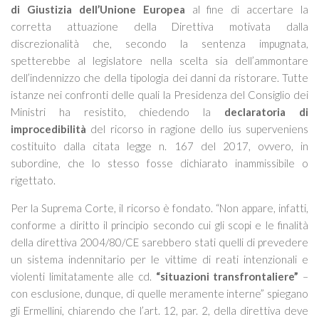
di Giustizia dell’Unione Europea
al fine di accertare la
corretta attuazione della Direttiva motivata dalla
discrezionalità che, secondo la sentenza impugnata,
spetterebbe al legislatore nella scelta sia dell’ammontare
dell’indennizzo che della tipologia dei danni da ristorare. Tutte
istanze nei confronti delle quali la Presidenza del Consiglio dei
Ministri ha resistito, chiedendo la
declaratoria di
improcedibilità
del ricorso in ragione dello ius superveniens
costituito dalla citata legge n. 167 del 2017, ovvero, in
subordine, che lo stesso fosse dichiarato inammissibile o
rigettato.
Per la Suprema Corte, il ricorso è fondato. “
Non appare, infatti,
conforme a diritto il principio secondo cui gli scopi e le finalità
della direttiva 2004/80/CE sarebbero stati quelli di prevedere
un sistema indennitario per le vittime di reati intenzionali e
violenti limitatamente alle cd.
“situazioni transfrontaliere”
–
con esclusione, dunque, di quelle meramente interne”
spiegano
gli Ermellini, chiarendo che l’art. 12, par. 2, della direttiva deve