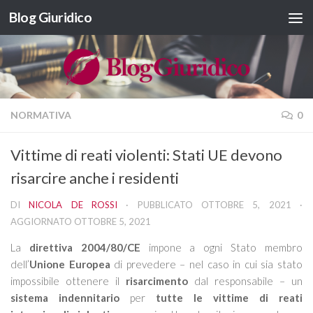
Blog Giuridico
Salta al contenuto
NORMATIVA
0
Vittime di reati violenti: Stati UE devono
risarcire anche i residenti
DI
NICOLA DE ROSSI
· PUBBLICATO
OTTOBRE 5, 2021
·
AGGIORNATO
OTTOBRE 5, 2021
La
direttiva 2004/80/CE
impone a ogni Stato membro
dell’
Unione Europea
di prevedere – nel caso in cui sia stato
impossibile ottenere il
risarcimento
dal responsabile – un
sistema indennitario
per
tutte le vittime di reati