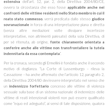
estensiva
dell’art. 12, par. 2, della Direttiva 2004/80/CE,
ovvero la circostanza che esso fosse
applicabile anche nei
confronti delle vittime residenti nello Stato membro in cui il
reato stato commesso
, verrà predicata dallo stesso
giudice
sovranazionale
in forza di una interpretazione piana e diretta
(senza altre mediazioni volte dissipare incertezze
interpretative, non altrimenti palesate) della sola Direttiva, di
per sé ritenuta, ab origine,
fonte chiaramente orientata a
conferire anche alle vittime non transfrontaliere la tutela
indennitaria da essa contemplata
“.
Per la cronaca, secondo gli Ermellini è fondato anche il secondo
motivo di doglianza. “
La Corte di Lussemburgo
– rileva la
Cassazione –
ha anche affermato che l’articolo 12, paragrafo 2,
della Direttiva 2004/80 dev’essere interpretato nel senso che
un
indennizzo forfettario
concesso alle vittime di violenza
sessuale sulla base di un sistema nazionale di indennizzo delle
vittime di reati intenzionali violenti non può essere qualificato
come “equo ed adeguato
”
, ai sensi di tale disposizione, qualora