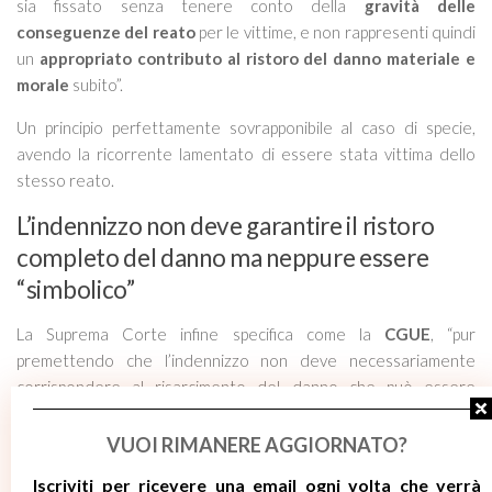
sia fissato senza tenere conto della
gravità delle
conseguenze del reato
per le vittime, e non rappresenti quindi
un
appropriato contributo al ristoro del danno materiale e
morale
subito
”.
Un principio perfettamente sovrapponibile al caso di specie,
avendo la ricorrente lamentato di essere stata vittima dello
stesso reato.
L’indennizzo non deve garantire il ristoro
completo del danno ma neppure essere
“simbolico”
La Suprema Corte infine specifica come la
CGUE
, “
pur
premettendo che l’indennizzo non deve necessariamente
corrispondere al risarcimento del danno che può essere
accordato, a carico dell’autore di un reato intenzionale
violento, alla vittima di tale reato, sicché esso non deve
VUOI RIMANERE AGGIORNATO?
necessariamente garantire un ristoro completo del danno
Iscriviti per ricevere
una email ogni volta che verrà
materiale e morale subito dalla vittima, ha però precisato che lo