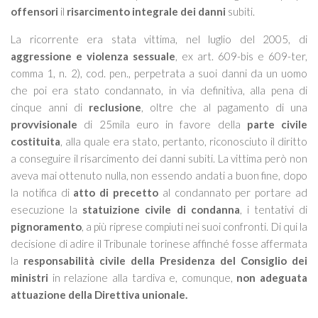
offensori
il
risarcimento integrale dei danni
subiti.
La ricorrente era stata vittima, nel luglio del 2005, di
aggressione e violenza sessuale
, ex art. 609-bis e 609-ter,
comma 1, n. 2), cod. pen., perpetrata a suoi danni da un uomo
che poi era stato condannato, in via definitiva, alla pena di
cinque anni di
reclusione
, oltre che al pagamento di una
provvisionale
di 25mila euro in favore della
parte civile
costituita
, alla quale era stato, pertanto, riconosciuto il diritto
a conseguire il risarcimento dei danni subiti. La vittima però non
aveva mai ottenuto nulla, non essendo andati a buon fine, dopo
la notifica di
atto di precetto
al condannato per portare ad
esecuzione la
statuizione civile di condanna
, i tentativi di
pignoramento
, a più riprese compiuti nei suoi confronti. Di qui la
decisione di adire il Tribunale torinese affinché fosse affermata
la
responsabilità civile della Presidenza del Consiglio dei
ministri
in relazione alla tardiva e, comunque,
non adeguata
attuazione della Direttiva unionale.