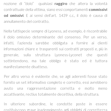
nozione di “dolo” qualsiasi
raggiro
che altera la volontà
contrattuale della vittima, siano essi comportamenti
commissivi
od omissivi
. E ai sensi dell’art. 1439 c.c., il dolo è causa di
annullamento del contratto.
Nella fattispecie sempre di Lyoness, ad esempio, è riscontrabile
il dolo omissivo determinante del consenso. Per un verso,
infatti, l’azienda sarebbe obbligata a fornire ai clienti
informazioni chiare e trasparenti sui contratti proposti e, più in
generale, sulla struttura Lyoness-Lyconet che questi
sottintendono, ma tale obbligo è stato ed è tuttora
manifestamente disatteso.
Per altro verso è evidente che, se agli aderenti fosse stato
fornito un set informativo completo e corretto, essi avrebbero
avuto una rappresentazione corretta e molto meno
accattivante, rectius totalmente decettiva, della struttura.
In ulteriore subordine, le condotte poste in essere
costituiscono grave inadempimento agli obblighi di correttezza