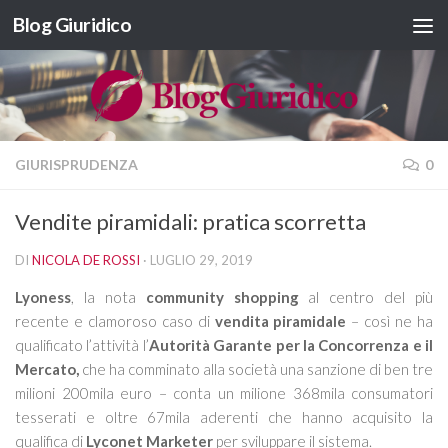
Blog Giuridico
Salta al contenuto
GIURISPRUDENZA
0
Vendite piramidali: pratica scorretta
DI
NICOLA DE ROSSI
·
LUGLIO 29, 2019
Lyoness
, la nota
community shopping
al centro del più
recente e clamoroso caso di
vendita piramidale
– così ne ha
qualificato l’attività l’
Autorità Garante per la Concorrenza e il
Mercato,
che ha comminato alla società una sanzione di ben tre
milioni 200mila euro – conta un milione 368mila consumatori
tesserati e oltre 67mila aderenti che hanno acquisito la
qualifica di
Lyconet Marketer
per sviluppare il sistema.