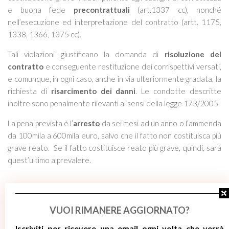
e buona fede
precontrattuali
(art.1337 cc), nonché
nell’esecuzione ed interpretazione del contratto (artt. 1175,
1338, 1366, 1375 cc).
Tali violazioni giustificano la domanda di
risoluzione del
contratto
e conseguente restituzione dei corrispettivi versati,
e comunque, in ogni caso, anche in via ulteriormente gradata, la
richiesta di
risarcimento dei danni
. Le condotte descritte
inoltre sono penalmente rilevanti ai sensi della legge 173/2005.
La pena prevista è l’
arresto
da sei mesi ad un anno o l’ammenda
da 100mila a 600mila euro, salvo che il fatto non costituisca più
grave reato. Se il fatto costituisce reato più grave, quindi, sarà
quest’ultimo a prevalere.
I reati penali
VUOI RIMANERE AGGIORNATO?
A riguardo, si evidenzia, come in alcune circostanze (di veda il
Iscriviti per ricevere
una email ogni volta che verrà