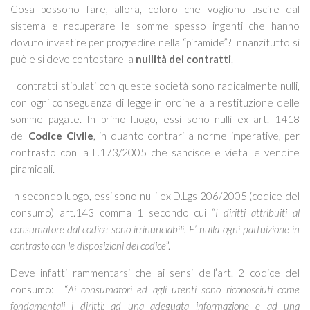
Cosa possono fare, allora, coloro che vogliono uscire dal
sistema e recuperare le somme spesso ingenti che hanno
dovuto investire per progredire nella “piramide”? Innanzitutto si
può e si deve contestare la
nullità dei contratti
.
I contratti stipulati con queste società sono radicalmente nulli,
con ogni conseguenza di legge in ordine alla restituzione delle
somme pagate. In primo luogo, essi sono nulli ex art. 1418
del
Codice Civile
, in quanto contrari a norme imperative, per
contrasto con la L.173/2005 che sancisce e vieta le vendite
piramidali.
In secondo luogo, essi sono nulli ex D.Lgs 206/2005 (codice del
consumo) art.143 comma 1 secondo cui “
I diritti attribuiti al
consumatore dal codice sono irrinunciabili. E’ nulla ogni pattuizione in
contrasto con le disposizioni del codice
”.
Deve infatti rammentarsi che ai sensi dell’art. 2 codice del
consumo: “
Ai consumatori ed agli utenti sono riconosciuti come
fondamentali i diritti: ad una adeguata informazione e ad una