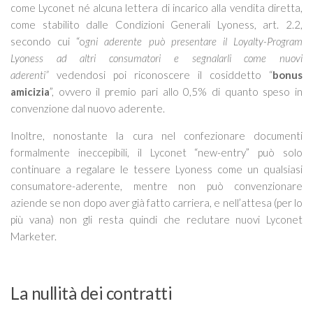
come Lyconet né alcuna lettera di incarico alla vendita diretta,
come stabilito dalle Condizioni Generali Lyoness, art. 2.2,
secondo cui “o
gni aderente può presentare il Loyalty-Program
Lyoness ad altri consumatori e segnalarli come nuovi
aderenti”
vedendosi poi riconoscere il cosiddetto “
bonus
amicizia
”, ovvero il premio pari allo 0,5% di quanto speso in
convenzione dal nuovo aderente.
Inoltre, nonostante la cura nel confezionare documenti
formalmente ineccepibili, il Lyconet “new-entry” può solo
continuare a regalare le tessere Lyoness come un qualsiasi
consumatore-aderente, mentre non può convenzionare
aziende se non dopo aver già fatto carriera, e nell’attesa (per lo
più vana) non gli resta quindi che reclutare nuovi Lyconet
Marketer.
La nullità dei contratti