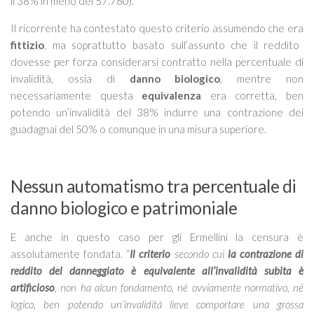
il 38% in meno dei 57.760).
Il ricorrente ha contestato questo criterio assumendo che era
fittizio
, ma soprattutto basato sull’assunto che il reddito
dovesse per forza considerarsi contratto nella percentuale di
invalidità, ossia di
danno biologico
, mentre non
necessariamente questa
equivalenza
era corretta, ben
potendo un’invalidità del 38% indurre una contrazione dei
guadagnai del 50% o comunque in una misura superiore.
Nessun automatismo tra percentuale di
danno biologico e patrimoniale
E anche in questo caso per gli Ermellini la censura è
assolutamente fondata. “
Il criterio
secondo cui
la contrazione di
reddito del danneggiato è equivalente all’invalidità subita è
artificioso
, non ha alcun fondamento, né ovviamente normativo, né
logico, ben potendo un’invalidità lieve comportare una grossa