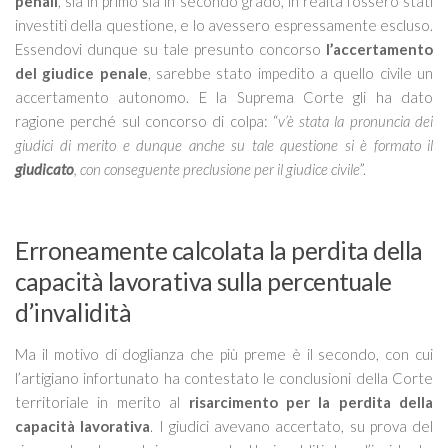
penali
, sia in primo sia in secondo grado, in realtà fossero stati
investiti della questione, e lo avessero espressamente escluso.
Essendovi dunque su tale presunto concorso
l’accertamento
del giudice penale
, sarebbe stato impedito a quello civile un
accertamento autonomo. E la Suprema Corte gli ha dato
ragione perché sul concorso di colpa: “
v’è stata la pronuncia dei
giudici di merito e dunque anche su tale questione si è formato il
giudicato
, con conseguente preclusione per il giudice civile
”.
Erroneamente calcolata la perdita della
capacità lavorativa sulla percentuale
d’invalidità
Ma il motivo di doglianza che più preme è il secondo, con cui
l’artigiano infortunato ha contestato le conclusioni della Corte
territoriale in merito al
risarcimento per la perdita della
capacità lavorativa
. I giudici avevano accertato, su prova del