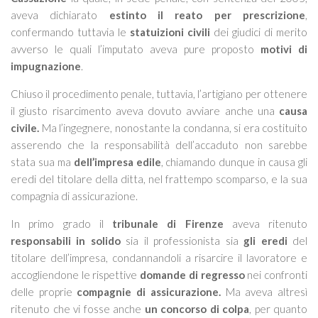
aveva dichiarato
estinto il reato per prescrizione
,
confermando tuttavia le
statuizioni civili
dei giudici di merito
avverso le quali l’imputato aveva pure proposto
motivi di
impugnazione
.
Chiuso il procedimento penale, tuttavia, l’artigiano per ottenere
il giusto risarcimento aveva dovuto avviare anche una
causa
civile.
Ma l’ingegnere, nonostante la condanna, si era costituito
asserendo che la responsabilità dell’accaduto non sarebbe
stata sua ma
dell’impresa edile
, chiamando dunque in causa gli
eredi del titolare della ditta, nel frattempo scomparso, e la sua
compagnia di assicurazione.
In primo grado il
tribunale di Firenze
aveva ritenuto
responsabili in solido
sia il professionista sia
gli eredi
del
titolare dell’impresa, condannandoli a risarcire il lavoratore e
accogliendone le rispettive
domande di regresso
nei confronti
delle proprie
compagnie di assicurazione.
Ma aveva altresì
ritenuto che vi fosse anche
un concorso di colpa
, per quanto