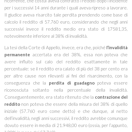
ricorrente, che costui aveva contratto i redditi dopo l’incidente
per i successivi 14 anni durante i quali aveva ripreso a lavorare.
Il giudice aveva risarcito tale perdita prendendo come base di
calcolo il reddito di 57.760 euro, considerando che negli anni
successivi invece il reddito medio era stato di 17581,35,
notevolmente inferiore al 38% di invalidità.
La tesi della Corte di Appello, invece, era che, poiché
l’invalidità
permanente
accertata era del 38%, essa non poteva che
avere influito sul calo del reddito esattamente in tale
percentuale: se il reddito era calato di più del 38 per cento era
per altre cause non rilevanti ai fini del risarcimento, con la
conseguenza che la
perdita di guadagno
poteva essere
riconosciuta soltanto nella percentuale della invalidità.
Conseguentemente, era stato ritenuto che la
contrazione del
reddito
non poteva che essere della misura del 38% di quello
iniziale (57.760 euro come detto) e che dunque, al netto
dell’invalidità, negli anni successivi, il reddito avrebbe comunque
dovuto essere in media di 21.948,00 euro (ossia, per l’appunto,