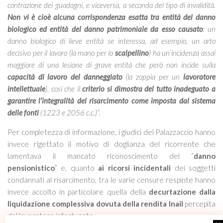
contrazione dei guadagni, e viceversa, a seconda del tipo di invalidità.
Non vi è cioè alcuna corrispondenza esatta tra entità del danno
biologico ed entità del danno patrimoniale
da esso causato
: un
danno biologico di lieve entità se interessa, ad esempio, un arto
decisivo per il lavoro (la mano per lo
scalpellino
) ha un’incidenza assai
maggiore di una lesione di grave entità che però non incide sulla
capacità di lavoro del danneggiato
(la zoppia per un
lavoratore
intellettuale
), cosi che il
criterio si dimostra del tutto inadeguato a
garantire l’integralità del risarcimento come imposta dal sistema
delle fonti
(1223 e 2056 c.c.)”.
Per completezza di informazione, i giudici del Palazzaccio hanno
invece rigettato il motivo di doglianza del ricorrente che
lamentava il mancato riconoscimento del “
danno
pensionistico
” e, quanto
ai ricorsi incidentali
dei soggetti
condannati al risarcimento, tra le varie censure respinte hanno
invece accolto in particolare quella della
decurtazione dalla
liquidazione complessiva dovuta della rendita Inail
percepita
dal lavoratore infortunato.