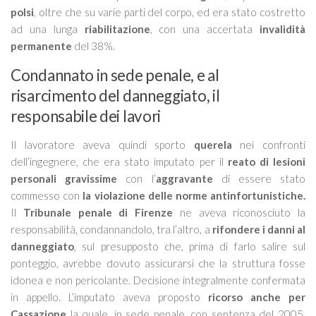
polsi
, oltre che su varie parti del corpo, ed era stato costretto
ad una lunga
riabilitazione
, con una accertata
invalidità
permanente
del 38%.
Condannato in sede penale, e al
risarcimento del danneggiato, il
responsabile dei lavori
Il lavoratore aveva quindi sporto
querela
nei confronti
dell’ingegnere, che era stato imputato per il
reato di lesioni
personali gravissime
con l’
aggravante
di essere stato
commesso con
la violazione delle norme antinfortunistiche.
Il
Tribunale penale di Firenze
ne aveva riconosciuto la
responsabilità, condannandolo, tra l’altro, a
rifondere i danni al
danneggiato
, sul presupposto che, prima di farlo salire sul
ponteggio, avrebbe dovuto assicurarsi che la struttura fosse
idonea e non pericolante. Decisione integralmente confermata
in appello. L’imputato aveva proposto
ricorso anche per
Cassazione
la quale, in sede penale, con sentenza del 2005,