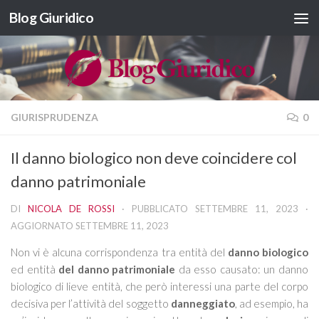
Blog Giuridico
Salta al contenuto
GIURISPRUDENZA
0
Il danno biologico non deve coincidere col
danno patrimoniale
DI
NICOLA DE ROSSI
· PUBBLICATO
SETTEMBRE 11, 2023
·
AGGIORNATO
SETTEMBRE 11, 2023
Non vi è alcuna corrispondenza tra entità del
danno biologico
ed entità
del danno patrimoniale
da esso causato: un danno
biologico di lieve entità, che però interessi una parte del corpo
decisiva per l’attività del soggetto
danneggiato
, ad esempio, ha