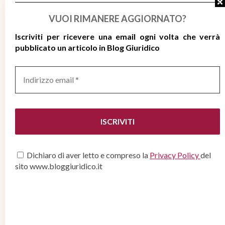
La sentenza impugnata è stata pertanto cassata, con
VUOI RIMANERE AGGIORNATO?
l’accoglimento dei suddetti motivi, e rinviata alla Corte d’Appello
di Firenze, in diversa composizione, per la rivalutazione della
Iscriviti per ricevere
una email ogni volta che verrà
pubblicato un articolo in Blog Giuridico
causa e del risarcimento dovuto alla vittima.
Condividi sui Social
Indirizzo
email
*
POTREBBERO INTERESSARTI ANCHE...
Dichiaro di aver letto e compreso la
Privacy Policy
del
0
2
sito www.bloggiuridico.it
La valutazione del rispetto
Licenziamento
delle linee guida nei casi di