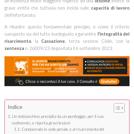
un’incidenza molto maggiore rispetto ad una
lesione
invece di
grave entità che tuttavia non incida sulle
capacità di lavoro
dell’infortunato.
A ribadire questo fondamentale principio, e come il criterio
suesposto sia del tutto inadeguato a garantire
l’integralità del
risarcimento
, la
Cassazione
, terza sezione Civile, con la
sentenza
n. 26009/23 depositata il 6 settembre 2023.
Indice
Un imbianchino precipita da un ponteggio, per il suo
cedimento, e riporta gravi lesioni
Condannato in sede penale, e al risarcimento del