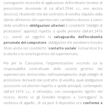
conseguente necessità di applicazione dell’ordinario termine di
prescrizione decennale di cui all’art.2946 c.c., non ancora
decorso), ribadendo che dal contratto di vendita stipulato dalla
cliente all’interno del supermercato sarebbero discese a carico
della venditrice
obbligazioni ulteriori
(i cosiddetti “obblighi di
protezione” appunto) rispetto a quelle previste dall’art.1476
c.c., aventi ad oggetto la
salvaguardia dell’incolumità
personale del compratore
: obbligazioni che avrebbero trovato
titolo anche nel cosiddetto “
contatto sociale
” instauratosi tra
la cliente e la società gestrice del supermercato.
Ma per la Cassazione, l’argomentazione secondo cui la
responsabilità contrattuale della società gestrice del
supermercato deriverebbe dall’inadempimento degli obblighi di
protezione derivanti dal contratto di vendita, quali obbligazioni
accessorie ed ulteriori rispetto a quelle principali, contemplate
dall’art.1476 c.c., è infondata, con conseguente rigetto del
ricorso. Anche se gli Ermellini tengono a “correggere” la
sentenza di appello,
di cui pure il dispositivo era
conforme a