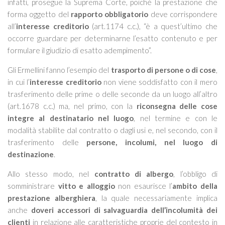
infatti, prosegue la Suprema Corte, poiché la prestazione che
forma oggetto del
rapporto obbligatorio
deve corrispondere
all’
interesse creditorio
(art.1174 c.c.), “
è a quest’ultimo che
occorre guardare per determinarne l’esatto contenuto e per
formulare il giudizio di esatto adempimento
”.
Gli Ermellini fanno l’esempio del
trasporto di persone o di cose
,
in cui l’
interesse creditorio
non viene soddisfatto con il mero
trasferimento delle prime o delle seconde da un luogo all’altro
(art.1678 c.c.) ma, nel primo, con la
riconsegna delle cose
integre al destinatario nel luogo
, nel termine e con le
modalità stabilite dal contratto o dagli usi e, nel secondo, con il
trasferimento delle
persone, incolumi, nel luogo di
destinazione
.
Allo stesso modo, nel
contratto di albergo
, l’obbligo di
somministrare
vitto e alloggio
non esaurisce l’
ambito della
prestazione alberghiera
, la quale necessariamente implica
anche
doveri accessori di salvaguardia dell’incolumità dei
clienti
in relazione alle caratteristiche proprie del contesto in