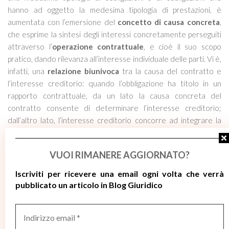
hanno ad oggetto la medesima tipologia di prestazioni, è
aumentata con l’emersione del
concetto di causa concreta
,
che esprime la sintesi degli interessi concretamente perseguiti
attraverso l’
operazione contrattuale
, e cioè il suo scopo
pratico, dando rilevanza all’interesse individuale delle parti. Vi è,
infatti, una
relazione biunivoca
tra la causa del contratto e
l’interesse creditorio: quando l’obbligazione ha titolo in un
rapporto contrattuale, da un lato la causa concreta del
contratto consente di determinare l’interesse creditorio;
dall’altro lato, l’interesse creditorio concorre ad integrare la
predetta causa concreta del contratto e, quindi a
determinarne gli effetti naturali
”.
VUOI RIMANERE AGGIORNATO?
Perciò, tira le fila del discorso la Suprema Corte, la circostanza
Iscriviti per ricevere
una email ogni volta che verrà
che l’interesse creditorio assuma connotati diversi da caso a
pubblicato un articolo in Blog Giuridico
caso, anche nella medesima tipologia di obbligazioni, “n
on
consente di ritenere corretta in iure l’affermazione della
Indirizzo
sentenza impugnata secondo cui gli obblighi di protezione
email
possono riscontrarsi unicamente in quelle figure negoziali in cui
*