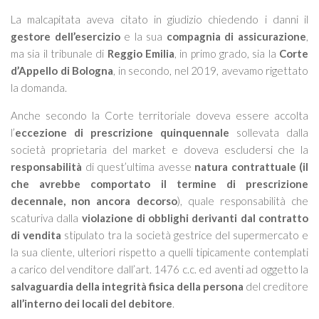
La malcapitata aveva citato in giudizio chiedendo i danni il
gestore dell’esercizio
e la sua
compagnia di assicurazione
,
ma sia il tribunale di
Reggio Emilia
, in primo grado, sia la
Corte
d’Appello di Bologna
, in secondo, nel 2019, avevamo rigettato
la domanda.
Anche secondo la Corte territoriale doveva essere accolta
l’
eccezione di prescrizione quinquennale
sollevata dalla
società proprietaria del market e doveva escludersi che la
responsabilità
di quest’ultima avesse
natura contrattuale (il
che avrebbe comportato il termine di prescrizione
decennale, non ancora decorso
), quale responsabilità che
scaturiva dalla
violazione di obblighi derivanti dal contratto
di vendita
stipulato tra la società gestrice del supermercato e
la sua cliente, ulteriori rispetto a quelli tipicamente contemplati
a carico del venditore dall’art. 1476 c.c. ed aventi ad oggetto la
salvaguardia della integrità fisica della persona
del creditore
all’interno dei locali del debitore
.