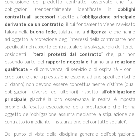
conclusione del predetto contratto, osservato che “
tali
obbligazioni (tendenzialmente identificate in
obblighi
contrattuali accessori
rispetto all’
obbligazione principale
derivante da un contratto
, il cui fondamento viene ravvisato
talora nella
buona fede,
talaltra nella
diligenza
, e che hanno
ad oggetto la protezione degli interessi della controparte non
specificati nel rapporto contrattuale e la salvaguardia dei terzi, i
cosiddetti
“
terzi protetti dal contratto
” che, pur non
essendo parte del
rapporto negoziale
, hanno una
relazione
qualificata
– di convivenza, di servizio o di ospitalità – con il
creditore e che la prestazione espone ad uno specifico rischio
di danno) non devono essere concettualmente distinte (quali
obbligazioni diverse ed ulteriori) rispetto all’
obbligazione
principale
, giacché la loro osservanza, in realtà, è imposta
proprio dall’esatta esecuzione della prestazione che forma
oggetto dell’obbligazione assunta mediante la stipulazione del
contratto (o mediante l’instaurazione del contatto sociale)
”.
Dal punto di vista della disciplina generale dell’obbligazione,