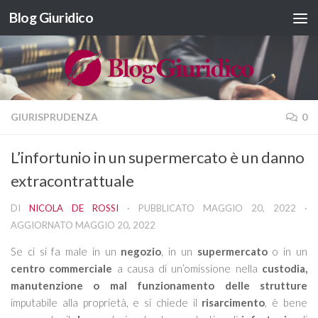
Blog Giuridico
Salta al contenuto
GIURISPRUDENZA
0
L’infortunio in un supermercato è un danno
extracontrattuale
DI
NICOLA DE ROSSI
· PUBBLICATO
MAGGIO 20, 2022
·
AGGIORNATO
MAGGIO 20, 2022
Se ci si fa male in un
negozio
, in un
supermercato
o in un
centro commerciale
a causa di un’omissione nella
custodia,
manutenzione o mal funzionamento delle strutture
imputabile alla proprietà, e si chiede il
risarcimento
, è bene