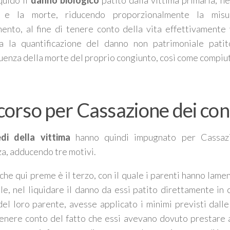
quidò il
danno biologico
patito dalla vittima primaria, nel
i e la morte, riducendo proporzionalmente la misu
mento, al fine di tenere conto della vita effettivamente 
a la quantificazione del danno non patrimoniale patito
enza della morte del proprio congiunto, così come compiut
ricorso per Cassazione dei con
edi della vittima
hanno quindi impugnato per Cassazi
a, adducendo tre motivi.
che qui preme è il terzo, con il quale i parenti hanno lament
le, nel liquidare il danno da essi patito direttamente in
el loro parente, avesse applicato i minimi previsti dalle
enere conto del fatto che essi avevano dovuto prestare 