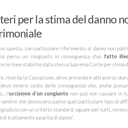
riteri per la stima del danno n
rimoniale
o questo, con particolare riferimento al danno non patr
bia perso un congiunto in conseguenza d’un
fatto ille
no le linee stabilite dalla stessa Suprema Corte per stima 
ice, ricorda la Cassazione, deve procedere attraverso due 
“
deve tenere conto delle conseguenze che, anche presun
., l’
uccisione d’un congiunto
non può non causare in tu
sentire che dovessero patire quel particolare tipo di affli
egiudizio con un criterio standard, uguale per tutti, neces
tà di trattamento a parità di danno”
.