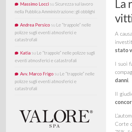
La 
Massimo Locci
su
Sicurezza sul lavoro
nella Pubblica Amministrazione: gli obblighi
vit
Andrea Persico
su
Le “trappole” nelle
polizze sugli eventi atmosferici e
A causa
catastrofali
investi
stato 
Katia
su
Le “trappole” nelle polizze sugli
eventi atmosferici e catastrofali
I suoi 
compagn
Avv. Marco Frigo
su
Le “trappole” nelle
danni
.
polizze sugli eventi atmosferici e
catastrofali
Il giud
concors
L’autom
Corte d