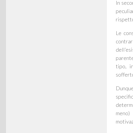
In seco
peculia
rispetto
Le cons
contra
dell’es
parente
tipo, i
sofferto
Dunque,
specifi
determi
meno) 
motivaz