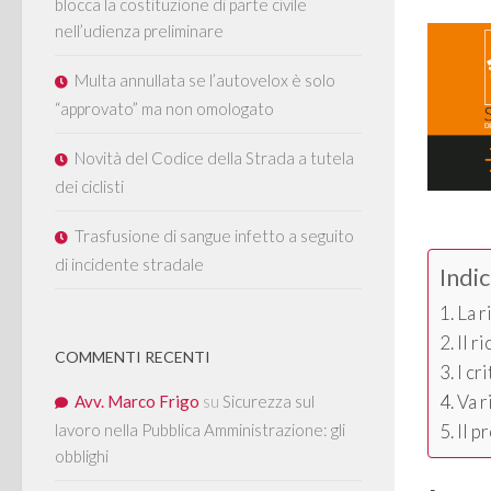
blocca la costituzione di parte civile
nell’udienza preliminare
Multa annullata se l’autovelox è solo
“approvato” ma non omologato
Novità del Codice della Strada a tutela
dei ciclisti
Trasfusione di sangue infetto a seguito
di incidente stradale
Indi
La r
Il r
COMMENTI RECENTI
I cr
Va r
Avv. Marco Frigo
su
Sicurezza sul
lavoro nella Pubblica Amministrazione: gli
Il p
obblighi