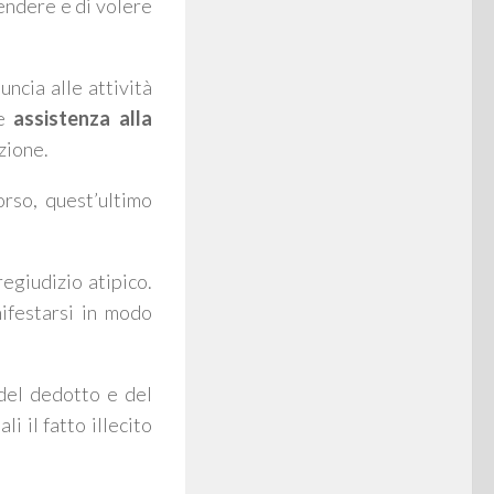
endere e di volere
ncia alle attività
re
assistenza alla
zione.
orso, quest’ultimo
regiudizio atipico
.
ifestarsi in modo
 del dedotto e del
 il fatto illecito