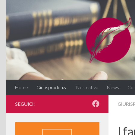
Salta al contenuto
Home
Giurisprudenza
Normativa
News
Con
SEGUICI:
GIURI
I f