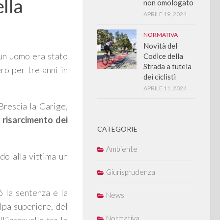
ella
non omologato
APRILE 19, 2024
NORMATIVA
Novità del
 un uomo era stato
Codice della
Strada a tutela
ro per tre anni in
dei ciclisti
APRILE 11, 2024
 Brescia la Carige,
l
risarcimento dei
CATEGORIE
Ambiente
do alla vittima un
Giurisprudenza
ò la sentenza e la
News
lpa superiore, del
Normativa