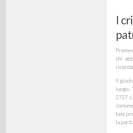
I c
pat
Premess
chi ab
ricorda
Il giud
luogo, 
2727 c.c
comune 
tale pr
la pari