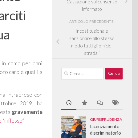
Cassazione sul consenso
informato
arciti
ARTICOLO PRECEDENTE
ua
Incostituzionale
sanzionare allo stesso
modo tutti gli omicidi
stradali
 in coma per anni
loro caro e quelli a
Ricerca
per:
ha intrapreso con
ottobre 2019, ha
 resta
gravemente
 “riflesso”
.
GIURISPRUDENZA
Licenziamento
discriminatorio