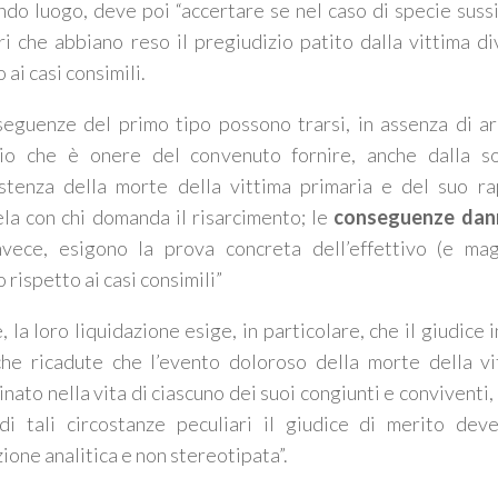
ndo luogo, deve poi “
accertare se nel caso di specie suss
ri che abbiano reso il pregiudizio patito dalla vittima d
 ai casi consimili.
eguenze del primo tipo possono trarsi, in assenza di a
rio che è onere del convenuto fornire, anche dalla s
istenza della morte della vittima primaria e del suo ra
la con chi domanda il risarcimento; le
conseguenze dan
nvece, esigono la prova concreta dell’effettivo (e mag
 rispetto ai casi consimili”
 la loro liquidazione esige, in particolare, che il giudice i
che ricadute che l’evento doloroso della morte della vi
nato nella vita di ciascuno dei suoi congiunti e conviventi, 
di tali circostanze peculiari il giudice di merito de
ione analitica e non stereotipata”.