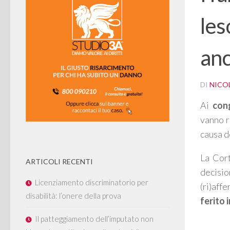
les
anc
DI
NICOL
Ai
cong
vanno ri
causa d
La Cort
ARTICOLI RECENTI
decisi
Licenziamento discriminatorio per
(ri)aff
disabilità: l’onere della prova
ferito 
Il patteggiamento dell’imputato non