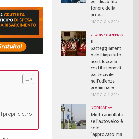
per disabilità:
l’onere della
prova
MAGGIO 6, 2024
GIURISPRUDENZA
Il
patteggiament
o dell’imputato
non blocca la
costituzione di
parte civile
nell’udienza
preliminare
MAGGIO 1, 2024
NORMATIVA
al proprio caro
Multa annullata
se l’autovelox è
solo
“approvato” ma