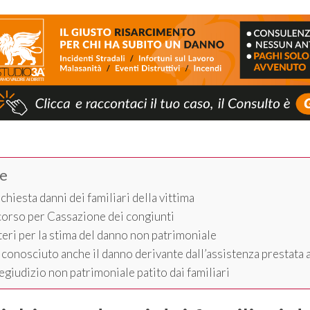
ce
ichiesta danni dei familiari della vittima
icorso per Cassazione dei congiunti
iteri per la stima del danno non patrimoniale
iconosciuto anche il danno derivante dall’assistenza prestata 
regiudizio non patrimoniale patito dai familiari