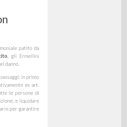
on
imoniale patito da
cito
, gli Ermellini
del danno.
passaggi: in primo
tivamente ex art.
tte le persone di
zione, e liquidare
sario per garantire