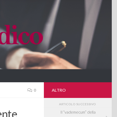
0
ALTRO
ARTICOLO SUCCESSIVO
mente
Il “vademecum” della