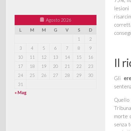
75%, li
lesion
risarci
Agosto 2026
corrett
L
M
M
G
V
S
D
consegu
1
2
3
4
5
6
7
8
9
10
11
12
13
14
15
16
Il 
17
18
19
20
21
22
23
24
25
26
27
28
29
30
Gli
er
31
sentenz
« Mag
Quello 
Tribuna
morte d
senza t