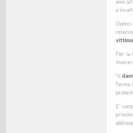
anni al
e invali
Danno c
relazio
vittima
Per la 
invece 
“
Il
dann
Ferma 
proteif
E’ comp
provato
abbia p