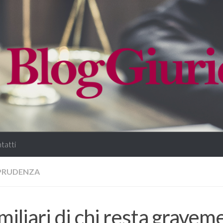
tatti
SPRUDENZA
amiliari di chi resta grave