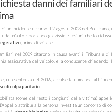
richiesta danni dei familiari d
tima
 di un incidente occorso il 2 agosto 2003 nel Bresciano,
to da un’auto riportando gravissime lesioni che lo ridusse
vegetativo
, prima di spirare.
familiari nel 2009 citarono in causa avanti il Tribunale di
ia assicurativa del veicolo, e la conducente chiedendo i
ice, con sentenza del 2016, accolse la domanda, attribuen
o di colpa paritario
.
obilista (come del resto i congiunti della vittima) appell
’Appello attribuì alla persona investita un concorso di co