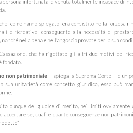
la persona infortunata, divenuta totalmente incapace di int
da.
he, come hanno spiegato, era consistito nella forzosa rinu
nali e ricreative, conseguente alla necessità di presta
, nonché nella pena e nell’angoscia provate per la sua condi
Cassazione, che ha rigettato gli altri due motivi del ric
è fondato.
o non patrimoniale
– spiega la Suprema Corte –
è un
p
la sua unitarietà come
concetto giuridico
, esso può man
orme.
ito dunque del giudice di merito, nei limiti ovviamente
, accertare se, quali e quante conseguenze non patrimoniali
rodotto”
.