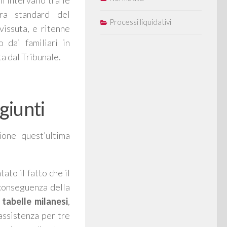
l’intervallo tra le
ra standard del
Processi liquidativi
vissuta, e ritenne
 dai familiari in
a dal Tribunale.
giunti
one quest’ultima
ato il fatto che il
 conseguenza della
tabelle milanesi
,
assistenza per tre