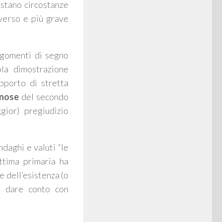
istano circostanze
iverso e più grave
rgomenti di segno
ola dimostrazione
pporto di stretta
nose
del secondo
gior) pregiudizio
ndaghi e valuti “
le
ttima primaria ha
e dell’esistenza (o
ve dare conto con